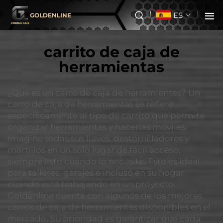
ES
GOLDENLINE
carrito de caja de
herramientas
¿Qué es un carro de caja de herramientas? Un
carro de caja de herramientas se refiere
específicamente al tipo de carrito que permite
organizar herramientas y hacerlas móviles.
Imagine todas sus llaves, destornilladores y
martillos en un solo lugar de fácil acceso,
siempre listo cuando lo necesite. Esto es ideal
para talleres, garajes e incluso en su hogar
cuando está trabajando en un proyecto.
Goldenline cuenta con algunos de los mejores
carros de caja de herramientas disponibles en el
mercado. Su prioridad es garantizar que cada