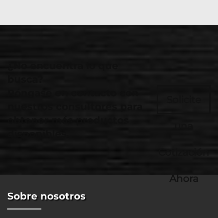
¿No encuentra lo que
busca?
Póngase en contacto con
Solicite
nuestros consultores para
obtener más productos
una
disponibles.
Cotización
Ahora
Sobre nosotros