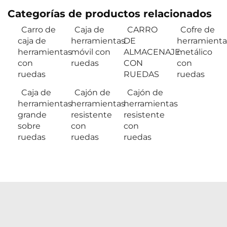
Categorías de productos relacionados
Carro de
Caja de
CARRO
Cofre de
caja de
herramientas
DE
herramienta
herramientas
móvil con
ALMACENAJE
metálico
con
ruedas
CON
con
ruedas
RUEDAS
ruedas
Caja de
Cajón de
Cajón de
herramientas
herramientas
herramientas
grande
resistente
resistente
sobre
con
con
ruedas
ruedas
ruedas