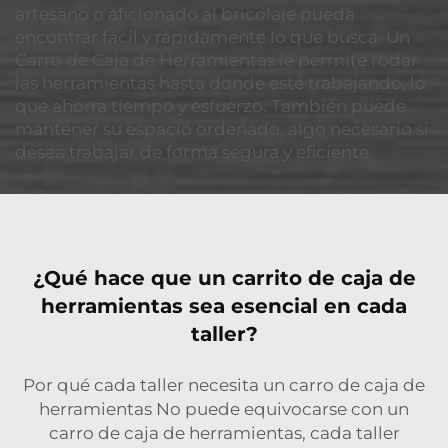
artesano o aficionado al bricolaje pueda
encontrar fácil y rápidamente lo que busca. Un
Carro de Caja de Herramientas le permite rodar
las herramientas hasta donde esté trabajando, lo
que ahorra tiempo y esfuerzo. También puede
mantener su espacio ordenado, algo necesario si
desea trabajar de forma segura y eficiente.
¿Qué hace que un carrito de caja de
herramientas sea esencial en cada
taller?
Por qué cada taller necesita un carro de caja de
herramientas No puede equivocarse con un
carro de caja de herramientas, cada taller