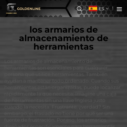
ES
GOLDENLINE
los armarios de
almacenamiento de
herramientas
Los armarios de almacenamiento de
herramientas son esenciales para cualquier
persona que utilice herramientas. También
ayudan a mantener todo ordenado. Cuando sus
herramientas están organizadas, puede localizar
rápidamente la que necesita. Imagine una caja
de herramientas sin una llave inglesa justo
cuando la necesita. Frustrante, ¿verdad? Sin
embargo, el traslado no tiene por qué ser una
fuente de frustración. Por eso, los armarios
diseñados específicamente para herramientas