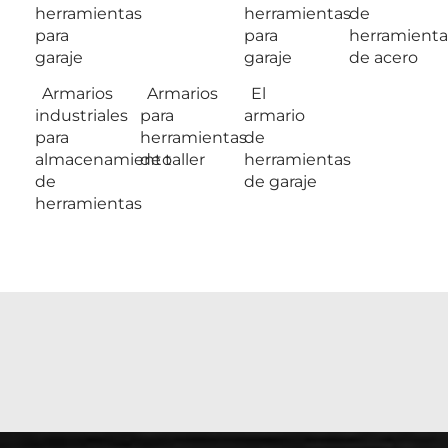
herramientas
herramientas
de
para
para
herramienta
garaje
garaje
de acero
Armarios
Armarios
El
industriales
para
armario
para
herramientas
de
almacenamiento
de taller
herramientas
de
de garaje
herramientas