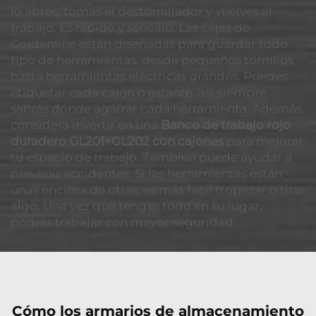
lo abres, tomas el destornillador y vuelves al
trabajo. Es rápido y sencillo. Las cajas de
Goldenline están diseñadas para guardar todo
tipo de herramientas, desde pequeños tornillos
hasta herramientas eléctricas grandes. Puedes
etiquetar cada cajón o estante, así siempre
sabrás dónde agarrar cada herramienta. Además,
considera invertir en una
Banco de trabajo rojo
duradero GL201+GL202 con cajones
para mejorar
tu espacio de trabajo. También puede ayudar a
prevenir accidentes. Si las herramientas están
unas encima de otras, es más fácil tropezar o tirar
algo. Una vez que tengas todo en su lugar,
podrás trabajar con mayor seguridad.
Cómo los armarios de almacenamiento