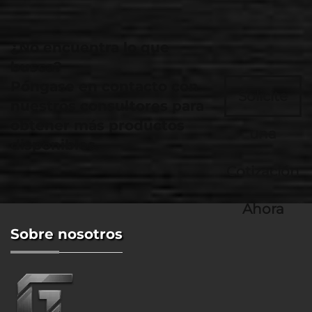
¿No encuentra lo que
busca?
Póngase en contacto con
Solicite
nuestros consultores para
obtener más productos
una
disponibles.
Cotización
Ahora
Sobre nosotros