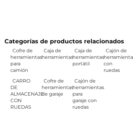
Categorías de productos relacionados
Cofre de
Caja de
Caja de
Cajón de
herramientas
herramientas
herramientas
herramienta
para
portátil
con
camión
ruedas
CARRO
Cofre de
Cajón de
DE
herramientas
herramientas
ALMACENAJE
de garaje
para
CON
garaje con
RUEDAS
ruedas