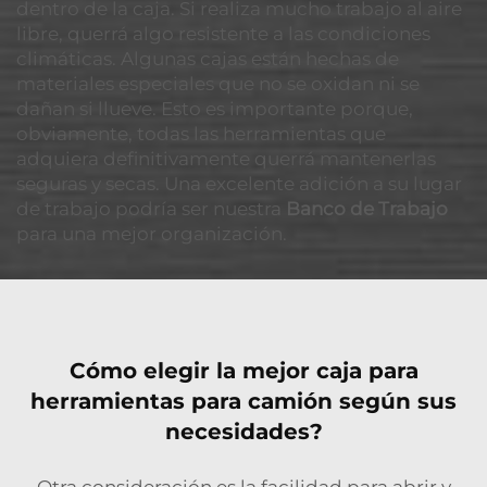
dentro de la caja. Si realiza mucho trabajo al aire
libre, querrá algo resistente a las condiciones
climáticas. Algunas cajas están hechas de
materiales especiales que no se oxidan ni se
dañan si llueve. Esto es importante porque,
obviamente, todas las herramientas que
adquiera definitivamente querrá mantenerlas
seguras y secas. Una excelente adición a su lugar
de trabajo podría ser nuestra
Banco de Trabajo
para una mejor organización.
Cómo elegir la mejor caja para
herramientas para camión según sus
necesidades?