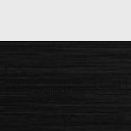
¿No encuentra lo que
busca?
Póngase en contacto con
Solicite
nuestros consultores para
obtener más productos
una
disponibles.
Cotización