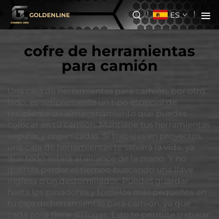
ES
GOLDENLINE
cofre de herramientas
para camión
Una caja de herramientas para camión, por otro
lado, es simplemente un tipo especial de
recipiente de almacenamiento que puedes
colocar en tu camión. Mantiene tus herramientas
seguras y organizadas. Si trabajas en proyectos,
una caja de herramientas te salvará la vida, ya
que todo estará al alcance de la mano. Y no
querrás perder el tiempo buscando una llave
inglesa o un destornillador. Puedes guardar
hasta los pasadores y tornillos más pequeños en
tu caja de herramientas para camión, ya que
cada cosa tiene su lugar. Esto te permite trabajar