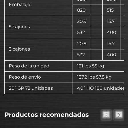
Embalaje
820
515
20.9
15.7
5 cajones
532
400
20.9
15.7
2 cajones
532
400
Peso de la unidad
121 lbs 55 kg
Peso de envío
127.2 lbs 57.8 kg
20`GP 72 unidades
40`HQ 180 unidades
Productos recomendados