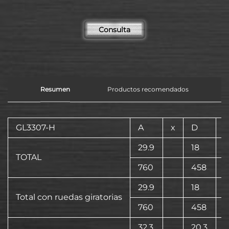
Consulta
Resumen
Productos recomendados
GL3307-H
A
x
D
x
29.9
18
TOTAL
760
458
29.9
18
Total con ruedas giratorias
760
458
32.3
20.3