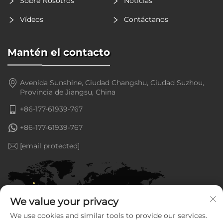
Sobre Nosotros
Noticias
Vídeos
Contáctanos
Mantén el contacto
Avenida Sunshine, Ciudad Changshu, Ciudad Suzhou,
Provincia de Jiangsu, China
+86-177-61939-767
+86-177-61939-767
[email protected]
We value your privacy
We use cookies and similar tools to provide our services.