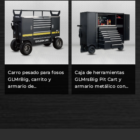
Carro pesado para fosos
Caja de herramientas
GLMrBig, carrito y
GLMrsBig Pit Cart y
armario de
armario metálico con
almacenamiento para
carrito rodante para
herramientas de garaje
estación de trabajo en
taller