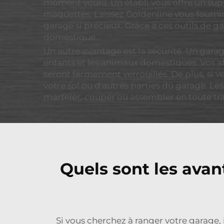
moment voulu. Un établi vous offre un supp
maquettes. Laissez Goldenline vous fourni
garage si précieux. Grâce à ces outils de ga
domestique.
Un autre avantage est la sécurité. Un gar
enfants et les animaux domestiques. Vos aff
seront fermement verrouillés. De plus, si v
votre sol ou d'autres parties du garage. L
marteler, couper ou assembler en toute tra
Quels sont les avan
Si vous cherchez à ranger votre garage, 