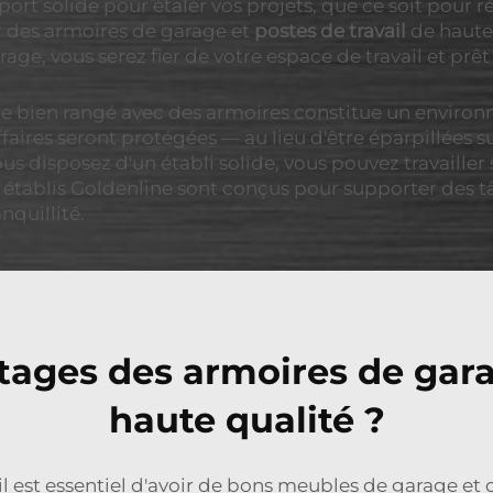
ort solide pour étaler vos projets, que ce soit pour 
r des armoires de garage et
postes de travail
de haute
rage, vous serez fier de votre espace de travail et prê
age bien rangé avec des armoires constitue un enviro
aires seront protégées — au lieu d'être éparpillées su
ous disposez d'un établi solide, vous pouvez travailler
es établis Goldenline sont conçus pour supporter des 
nquillité.
tages des armoires de gara
haute qualité ?
il est essentiel d'avoir de bons meubles de garage et 