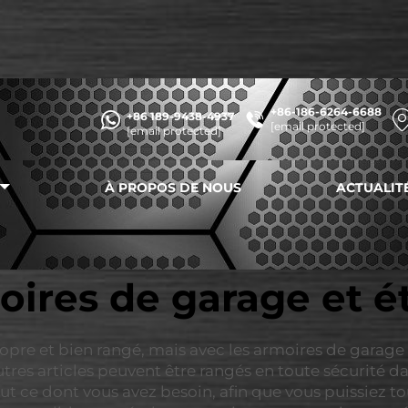
+86-186-6264-6688
+86 189-9438-4937
[email protected]
[email protected]
À PROPOS DE NOUS
ACTUALIT
oires de garage et ét
propre et bien rangé, mais avec les armoires de garag
autres articles peuvent être rangés en toute sécurité 
t ce dont vous avez besoin, afin que vous puissiez to