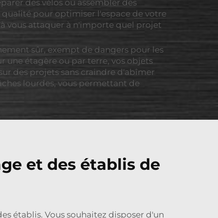
réparer des vélos ou assembler des
 qualité pour optimiser l'espace de votre
t à vous attaquer à n'importe quel projet
nnement sûr, exempt de dangers pour les
r une étagère ou par terre, vos objets
 sur des projets sans craindre d'abîmer
tâches lourdes, vous permettant de
ge et des établis de
des établis. Vous souhaitez disposer d'un