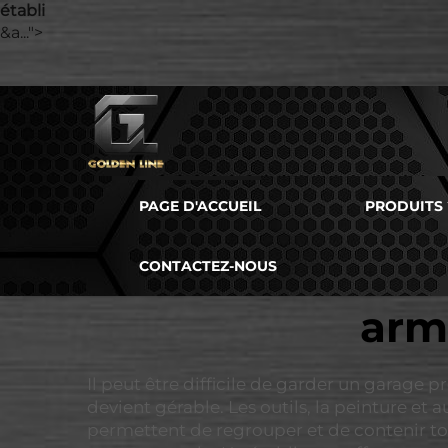
établi
&a...">
PAGE D'ACCUEIL
PRODUITS
CONTACTEZ-NOUS
arm
Il peut être difficile de garder un garage 
devient gérable. Les outils, la peinture et 
permettent de regrouper et de contenir tou