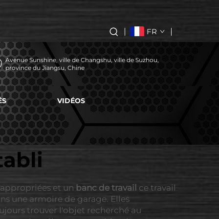
FR
Avenue Sunshine, ville de Changshu, ville de Suzhou,
province du Jiangsu, Chine
ÉS
VIDÉOS
abli
e appropriées et un
banc de travail
ce travail
dans une armoire de garage. Elles
ujours trouver l'objet recherché au