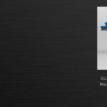
GL3
Roul