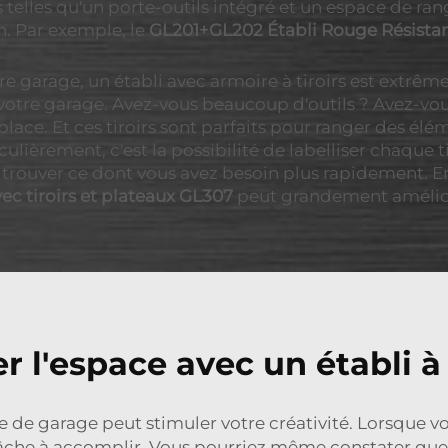
és telles qu'un porte-outils intégré et un espace de
n. Par exemple, le
GL201+GL202 Établi Rouge Résistan
re garage, un établi avec armoire à tiroirs est extrêm
 votre garage. Avez-vous beaucoup d'outils ? Avez-vous
 place. Et ces tiroirs sont parfaits pour ranger des é
ulièrement, c'est la possibilité de labelliser chaque t
trouver ce dont vous avez besoin plus rapidement. En
vec tiroirs et plateaux GL307
peut grandement amélior
l'espace avec un établi à 
ire de garage peut stimuler votre créativité. Lorsque 
a tâche à accomplir. Vous pourriez même constater que 