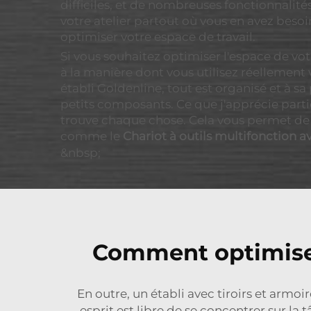
difficiles, et de nombreuses fonctionnalit
votre atelier partout où vous en avez besoi
optimiser votre espace de travail.
Si vous souhaitez optimiser l'espace de vot
à la manière dont vous utilisez réellement
établi Goldenline, tout est organisé et à sa
petits composants. Ce que j'apprécie partic
trouve chaque chose. Cela vous permet de 
comme le
Chariot à outils multifonction a
&nbsp;
Comment optimiser 
En outre, un établi avec tiroirs et armo
esprit est libre de se concentrer sur l