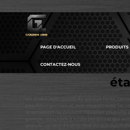
PAGE D'ACCUEIL
PRODUITS
CONTACTEZ-NOUS
éta
Un établi avec tiroirs de garage ferait cert
pas désorganisés et que vous pouvez facile
la sensation de pouvoir travailler plus vi
garage, adaptées à toute personne qui aime 
grande variété d'outils, des vis aux outils 