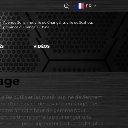
FR
Avenue Sunshine, ville de Changshu, ville de Suzhou,
province du Jiangsu, Chine
ÉS
VIDÉOS
rage
ue les outils et les matériaux ne deviennent
e d'un espace de travail bien rangé, c'est
rmoires à tiroirs haut de gamme pour
ent de tiroirs parfaits pour ranger une
 est conçu pour supporter les tâches les plus