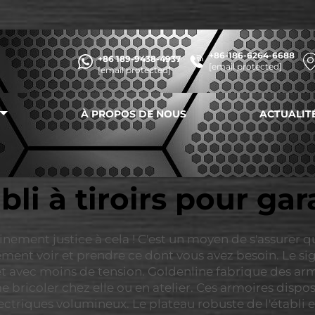
+86-186-6264-6688
+86 189-9438-4937
[email protected]
[email protected]
À PROPOS DE NOUS
ACTUALIT
bli à tiroirs pour ga
ainement justice à cela ! C'est un moyen de s'assurer q
ment voir et prendre ce dont vous avez besoin. Le sign
te et avec moins de tension. Goldenline fabrique des a
bricoler chez elle ou en atelier. Ces armoires dispos
électriques volumineux. Le plateau robuste de l'établi