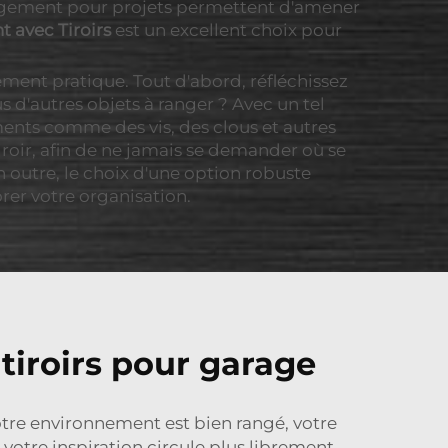
 rangement pour projets permettent d'amener
t avec Tiroirs
est un excellent choix pour
ement pratique. Tout d'abord, réfléchissez
 d'autres objets à ranger ? Avec un tel
léments comme des vis, des clous et autres
iroir, afin de ne jamais se demander où se
 outre, le choix d'une option robuste
er votre organisation.
tiroirs pour garage
votre environnement est bien rangé, votre
votre inspiration circule plus librement