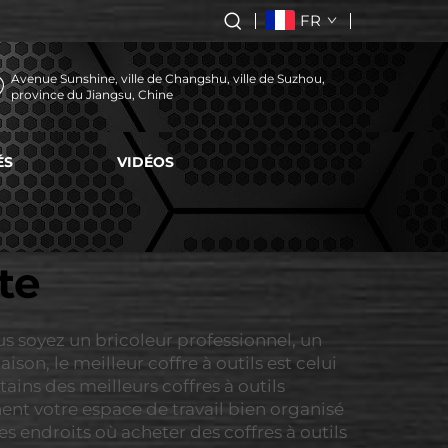
FR
Avenue Sunshine, ville de Changshu, ville de Suzhou,
province du Jiangsu, Chine
ÉS
VIDÉOS
te
us soyez un bricoleur professionnel, un
n, le meilleur coffre à outils est celui
ains des meilleurs coffres à outils
nnent votre espace de travail bien organisé
s endroits où acheter des coffres à outils