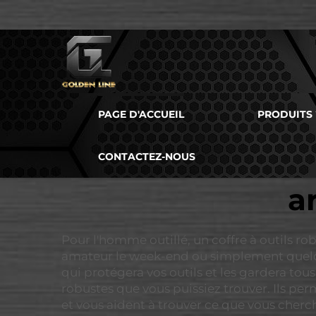
PAGE D'ACCUEIL
PRODUITS
CONTACTEZ-NOUS
a
Pour l'homme outillé, un coffre à outils ro
amateur le week-end ou simplement quelqu'u
qui protégera vos outils et les gardera tou
robustes que vous puissiez trouver. Ils perm
et vous aident à trouver ce que vous cherc