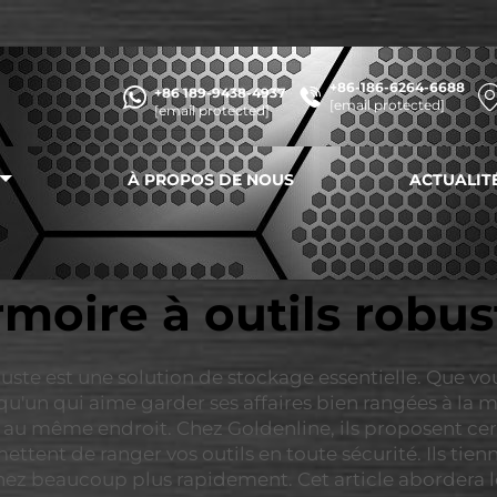
+86-186-6264-6688
+86 189-9438-4937
[email protected]
[email protected]
À PROPOS DE NOUS
ACTUALIT
rmoire à outils robus
buste est une solution de stockage essentielle. Que vo
n qui aime garder ses affaires bien rangées à la maiso
s au même endroit. Chez Goldenline, ils proposent cert
ettent de ranger vos outils en toute sécurité. Ils tie
hez beaucoup plus rapidement. Cet article abordera le