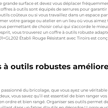
une grande surface et devez vous déplacer fréquemment,
offres à outils sont équipés de serrures pour garantir l
utils coûteux ou si vous travaillez dans un espace par
mer votre garage ou atelier en un lieu où vous aimez tr
 vous permettant de choisir celui qui s'accorde le mi
esprit, vous trouverez un coffre à outils robuste adapt
1+GL202 Établi Rouge Résistant avec Tiroirs
est conç
 outils robustes amélioren
 passionné du bricolage, que vous ayez une véritable p
deux, vous savez qu’il est essentiel de bien ranger vos
en ordre et bien rangé. Organiser ses outils permet d
llant dans un fatras d'outils en désordre ! Lorsque v