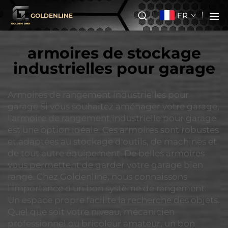
FR
GOLDENLINE
armoires de stockage
industrielles pour garage
Armoires de rangement industrielles pour
garage Si vous souhaitez aménager votre garage,
l'armoire de rangement industrielle pour garage
est une option idéale. Ces armoires sont robustes
et adaptées au stockage d'outils, de machines et
de tout autre équipement. De belles armoires
vous permettent de garder votre garage bien
rangé. Chez Goldenline, nous connaissons
l'importance d'un bon système de rangement.
Un espace propre facilite la recherche des objets.
Quel que soit votre niveau, mécanicien
professionnel ou bricoleur amateur, un bon