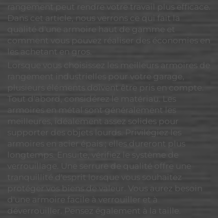
rangement peut rendre votre travail plus efficace.
Dans cet article, nous verrons ce qui fait la
qualité d'une armoire haut de gamme et
comment vous pouvez réaliser des économies en
les achetant en gros.
Lorsque vous choisissez les meilleurs armoires de
rangement industrielles pour votre garage,
plusieurs éléments doivent être pris en compte.
Tout d'abord, considérez le matériau. Les
armoires en métal sont généralement les
meilleures, idéalement assez solides pour
supporter des objets lourds. Privilégiez les
armoires en acier épais ; elles dureront plus
longtemps. Ensuite, vérifiez le système de
verrouillage. Une serrure de qualité offre une
tranquillité d'esprit lorsque vous souhaitez
protéger vos biens de valeur. Vous aurez besoin
d'une armoire facile à verrouiller et à
déverrouiller. Pensez également à la taille.