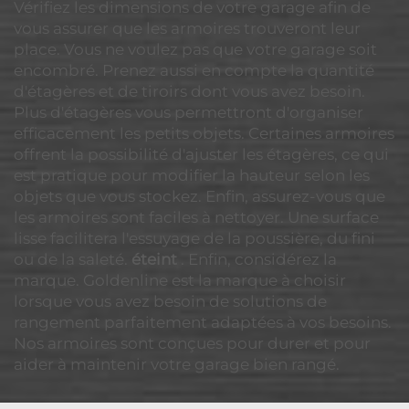
Vérifiez les dimensions de votre garage afin de
vous assurer que les armoires trouveront leur
place. Vous ne voulez pas que votre garage soit
encombré. Prenez aussi en compte la quantité
d'étagères et de tiroirs dont vous avez besoin.
Plus d'étagères vous permettront d'organiser
efficacement les petits objets. Certaines armoires
offrent la possibilité d'ajuster les étagères, ce qui
est pratique pour modifier la hauteur selon les
objets que vous stockez. Enfin, assurez-vous que
les armoires sont faciles à nettoyer. Une surface
lisse facilitera l'essuyage de la poussière, du fini
ou de la saleté.
éteint
. Enfin, considérez la
marque. Goldenline est la marque à choisir
lorsque vous avez besoin de solutions de
rangement parfaitement adaptées à vos besoins.
Nos armoires sont conçues pour durer et pour
aider à maintenir votre garage bien rangé.