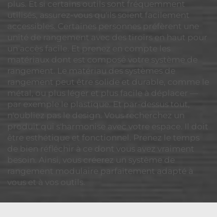
plus. Et si certains outils sont fréquemment
utilisés, assurez-vous qu'ils soient facilement
accessibles. Certaines personnes préfèrent une
unité de rangement avec des tiroirs en haut pour
un accès facile. Et prenez en compte les
matériaux dont est composé votre système de
rangement. Le matériau des systèmes de
rangement peut être solide et durable, comme le
métal, ou plus léger et plus facile à déplacer —
par exemple le plastique. Et par-dessus tout,
n'oubliez pas le design. Vous recherchez un
produit qui s'harmonise avec votre espace. Il doit
être esthétique et fonctionnel. Prenez le temps
de bien réfléchir à ce dont vous avez vraiment
besoin. Ainsi, vous créerez un système de
rangement modulaire parfaitement adapté à
vous et à vos outils.