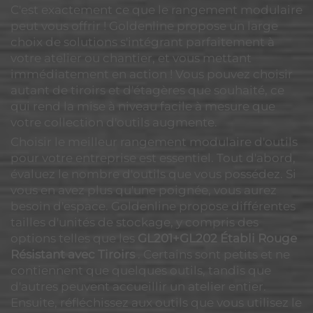
C'est exactement ce que le rangement modulaire
peut vous offrir ! Goldenline propose un large
choix de solutions s'intégrant parfaitement à
votre atelier ou chantier, et vous mettant
immédiatement en action ! Vous pouvez choisir
autant de tiroirs et d'étagères que souhaité, ce
qui rend la mise à niveau facile à mesure que
votre collection d'outils augmente.
Choisir le meilleur rangement modulaire d'outils
pour votre entreprise est essentiel. Tout d'abord,
évaluez le nombre d'outils que vous possédez. Si
vous en avez plus qu'une poignée, vous aurez
besoin d'espace. Goldenline propose différentes
tailles d'unités de stockage, y compris des
options telles que les
GL201+GL202 Établi Rouge
Résistant avec Tiroirs
. Certains sont petits et ne
contiennent que quelques outils, tandis que
d'autres peuvent accueillir un atelier entier.
Ensuite, réfléchissez aux outils que vous utilisez le