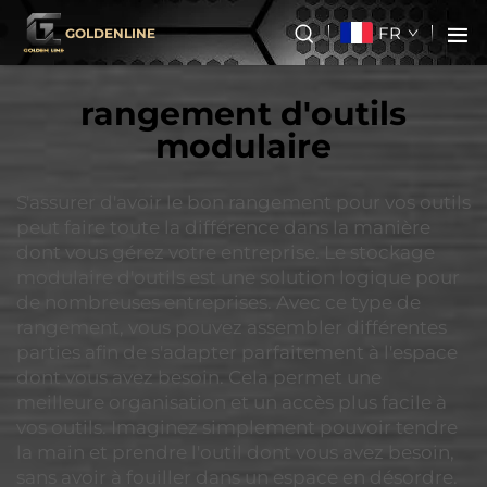
FR
GOLDENLINE
rangement d'outils
modulaire
S'assurer d'avoir le bon rangement pour vos outils
peut faire toute la différence dans la manière
dont vous gérez votre entreprise. Le stockage
modulaire d'outils est une solution logique pour
de nombreuses entreprises. Avec ce type de
rangement, vous pouvez assembler différentes
parties afin de s'adapter parfaitement à l'espace
dont vous avez besoin. Cela permet une
meilleure organisation et un accès plus facile à
vos outils. Imaginez simplement pouvoir tendre
la main et prendre l'outil dont vous avez besoin,
sans avoir à fouiller dans un espace en désordre.