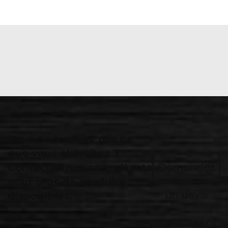
Vous ne trouvez pas ce
que vous cherchez ?
Contactez nos consultants
Demandez
pour plus de produits
un devis
disponibles.
maintenant