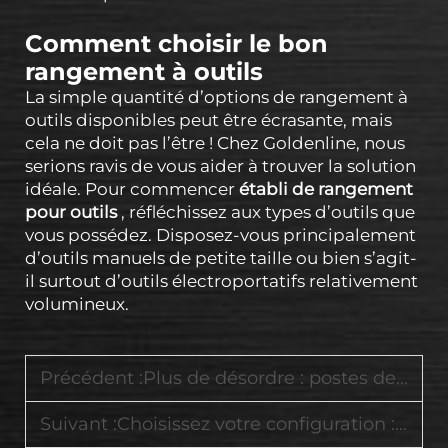
Comment choisir le bon
rangement à outils
La simple quantité d’options de rangement à
outils disponibles peut être écrasante, mais
cela ne doit pas l’être ! Chez Goldenline, nous
serions ravis de vous aider à trouver la solution
idéale. Pour commencer
établi de rangement
pour outils
, réfléchissez aux types d’outils que
vous possédez. Disposez-vous principalement
d’outils manuels de petite taille ou bien s’agit-
il surtout d’outils électroportatifs relativement
volumineux.
Précédent :
Plus de désordre : postes de travail intégrés avec organisation intelligente des tiroirs
Suivant :
Choisissez votre configuration : armoire fixe ou chariot roulant – laquelle convient le mieux à votre flux de travail ?