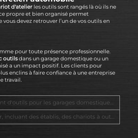
riot d'atelier
les outils sont rangés là où ils ne
ce propre et bien organisé permet
vous devez retrouver l’un de vos outils en
amme pour toute présence professionnelle.
c outils
dans un garage domestique ou un
isé a un impact positif. Les clients pour
lus enclins à faire confiance à une entreprise
e travail.
r les garages domestiques et les chantiers industriels
établis, des chariots à outils et des armoires verrouillables