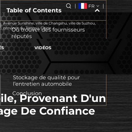
FR
Table of Contents
Avenue Sunshine, ville de Changshu, ville de Suzhou,
province du Jiangsu, Chine
Où trouver des fournisseurs
réputés
Fournisseur fiable d’outils pour
ÉS
VIDÉOS
l’entretien automobile
Équipement d'entretien
automobile
Stockage de qualité pour
l’entretien automobile
Conclusion
ile, Provenant D'un
lage De Confiance