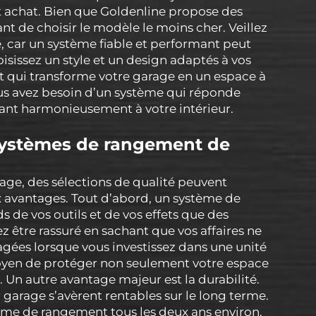
t achat. Bien que Goldenline propose des
ant de choisir le modèle le moins cher. Veillez
 car un système fiable et performant peut
oisissez un style et un design adaptés à vos
 qui transforme votre garage en un espace à
ous avez besoin d’un système qui réponde
rant harmonieusement à votre intérieur.
 systèmes de rangement de
age, des sélections de qualité peuvent
avantages. Tout d’abord, un système de
de vos outils et de vos effets que des
z être rassuré en sachant que vos affaires ne
es lorsque vous investissez dans une unité
moyen de protéger non seulement votre espace
. Un autre avantage majeur est la durabilité.
arage s’avèrent rentables sur le long terme.
ème de rangement tous les deux ans environ,