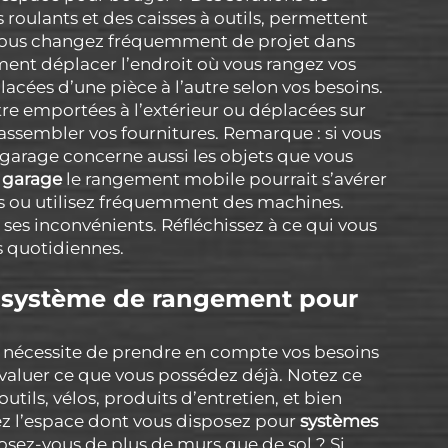
roulants et des caisses à outils, permettent
i vous changez fréquemment de projet dans
ment déplacer l’endroit où vous rangez vos
lacées d’une pièce à l’autre selon vos besoins.
re emportées à l’extérieur ou déplacées sur
assembler vos fournitures. Remarque : si vous
e garage concerne aussi les objets que vous
r garage
le rangement mobile pourrait s’avérer
ts ou utilisez fréquemment des machines.
es inconvénients. Réfléchissez à ce qui vous
s quotidiennes.
r système de rangement pour
 nécessite de prendre en compte vos besoins
évaluer ce que vous possédez déjà. Notez ce
tils, vélos, produits d’entretien, et bien
ez l’espace dont vous disposez pour
systèmes
posez-vous de plus de murs que de sol ? Si