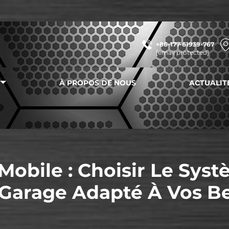
+86-177-61939-767
[email protected]
À PROPOS DE NOUS
ACTUALIT
Mobile : Choisir Le Sy
Garage Adapté À Vos B