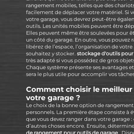
rangement mobiles, telles que des chariots 
facilement de déplacer votre matériel. S
votre garage, vous devrez peut-être égale
outils. Les unités mobiles peuvent être dép
Elles peuvent même être soulevées pour êt
un côté du garage. En outre, vous pouvez r
libérez de l’espace, l’organisation de votr
souhaitez y stocker.
stockage d'outils pou
très adapté si vous possédez de gros obje
Chaque système présente ses avantages et s
sera le plus utile pour accomplir vos tâche
Comment choisir le meilleu
votre garage ?
Le choix de la bonne option de rangement
personnels. La première étape consiste à 
que vous devez ranger dans votre garage : ou
d’autres choses encore. Ensuite, détermin
de rangement pour outils de garage
. Dis