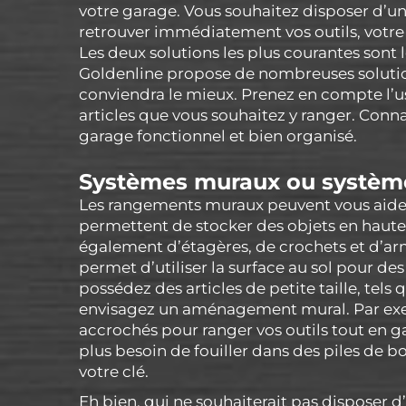
votre garage. Vous souhaitez disposer d’un
retrouver immédiatement vos outils, votre m
Les deux solutions les plus courantes sont
Goldenline propose de nombreuses solutions
conviendra le mieux. Prenez en compte l’us
articles que vous souhaitez y ranger. Conna
garage fonctionnel et bien organisé.
Systèmes muraux ou systèm
Les rangements muraux peuvent vous aider à
permettent de stocker des objets en haute
également d’étagères, de crochets et d’ar
permet d’utiliser la surface au sol pour des
possédez des articles de petite taille, tels
envisagez un aménagement mural. Par exe
accrochés pour ranger vos outils tout en g
plus besoin de fouiller dans des piles de b
votre clé.
Eh bien, qui ne souhaiterait pas disposer 