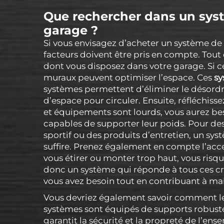
Que rechercher dans un sys
garage ?
Si vous envisagez d’acheter un système de
facteurs doivent être pris en compte. Tout
dont vous disposez dans votre garage. Si ce
muraux peuvent optimiser l’espace. Ces
sy
systèmes permettent d’éliminer le désordr
d’espace pour circuler. Ensuite, réfléchisse
et équipements sont lourds, vous aurez be
capables de supporter leur poids. Pour des 
sportif ou des produits d’entretien, un sy
suffire. Prenez également en compte l’acces
vous étirer ou monter trop haut, vous risque
donc un système qui réponde à tous ces crit
vous avez besoin tout en contribuant à mai
Vous devriez également savoir comment le 
systèmes sont équipés de supports robustes
garantit la sécurité et la propreté de l’en