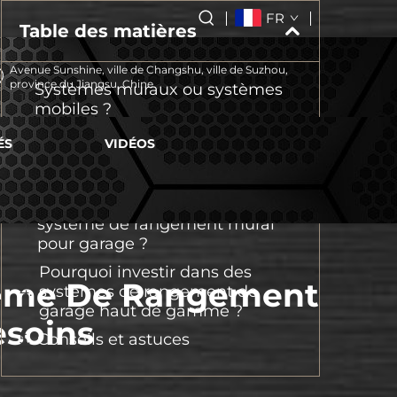
FR
Table des matières
Avenue Sunshine, ville de Changshu, ville de Suzhou,
province du Jiangsu, Chine
Systèmes muraux ou systèmes
mobiles ?
Comment choisir le meilleur
ÉS
VIDÉOS
système de rangement pour
votre garage ?
Que rechercher dans un
système de rangement mural
pour garage ?
Pourquoi investir dans des
stème De Rangement
systèmes de rangement de
garage haut de gamme ?
esoins
Conseils et astuces