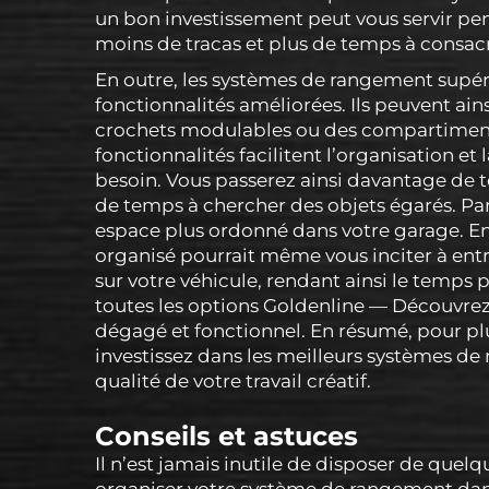
un bon investissement peut vous servir pe
moins de tracas et plus de temps à consacr
En outre, les systèmes de rangement supé
fonctionnalités améliorées. Ils peuvent ai
crochets modulables ou des compartiments 
fonctionnalités facilitent l’organisation et
besoin. Vous passerez ainsi davantage de te
de temps à chercher des objets égarés. Pa
espace plus ordonné dans votre garage. En 
organisé pourrait même vous inciter à entr
sur votre véhicule, rendant ainsi le temps p
toutes les options Goldenline — Découvrez 
dégagé et fonctionnel. En résumé, pour plu
investissez dans les meilleurs systèmes de
qualité de votre travail créatif.
Conseils et astuces
Il n’est jamais inutile de disposer de quel
organiser votre système de rangement da