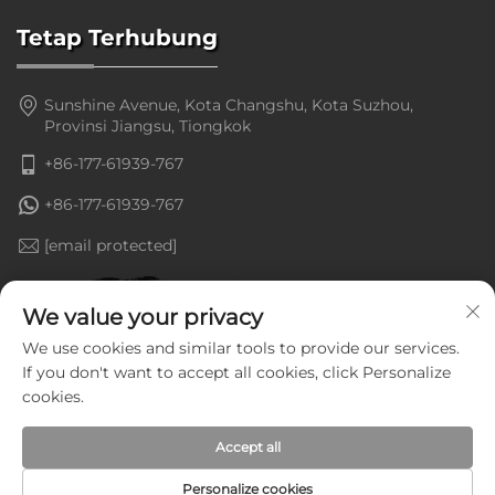
Tetap Terhubung
Sunshine Avenue, Kota Changshu, Kota Suzhou,
Provinsi Jiangsu, Tiongkok
+86-177-61939-767
+86-177-61939-767
[email protected]
We value your privacy
We use cookies and similar tools to provide our services.
If you don't want to accept all cookies, click Personalize
cookies.
Accept all
Personalize cookies
Hak Cipta © Jiangsu Goldenline Intelligent Equipment Co.,