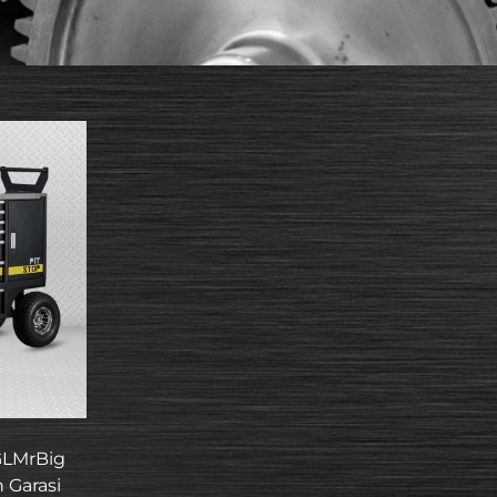
 GLMrBig
 Garasi