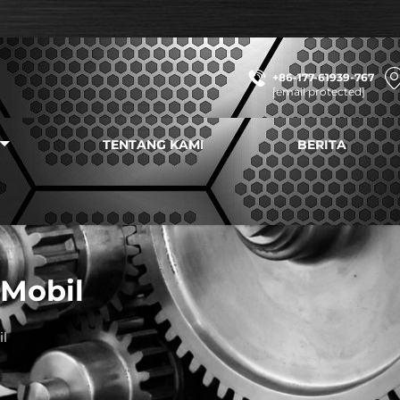
+86-177-61939-767
[email protected]
TENTANG KAMI
BERITA
 Mobil
l