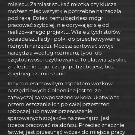
miejscu. Zamiast szukać młotka czy klucza,
możesz mieć wszystkie potrzebne narzędzia
pod ręką. Dzięki temu będziesz mógł
pracować szybciej, nie odrywając się od
realizowanego projektu. Wiele z tych stołów
posiada szuflady i półki do przechowywania
różnych narzędzi. Możesz sortować swoje
narzędzia według rozmiaru, typu lub
częstotliwości użytkowania. To ułatwia szybkie
znalezienie tego, czego potrzebujesz, bez
zbędnego zamieszania.
Innym niesamowitym aspektem wózków
narzędziowych Goldenline jest to, że
zazwyczaj są wyposażone w koła. Ułatwia to
przemieszczanie ich po całej przestrzeni
roboczej lub nawet przenoszenie
sparowanych stojaków na zewnątrz, jeśli
trzeba pracować na słońcu. Przecież znacznie
łatwiej jest przesunąć wózek do miejsca pracy