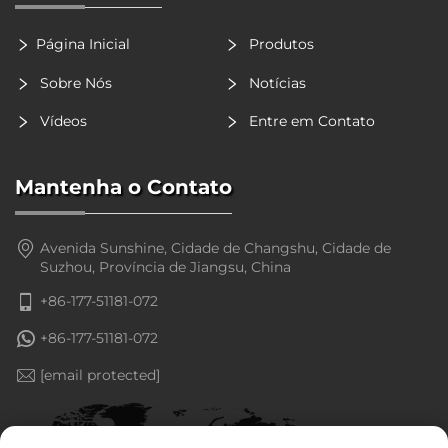
Página Inicial
Produtos
Sobre Nós
Notícias
Vídeos
Entre em Contato
Mantenha o Contato
Avenida Sunshine, Cidade de Changshu, Cidade de
Suzhou, Província de Jiangsu, China
+86-177-51181-072
+86-177-51181-072
[email protected]