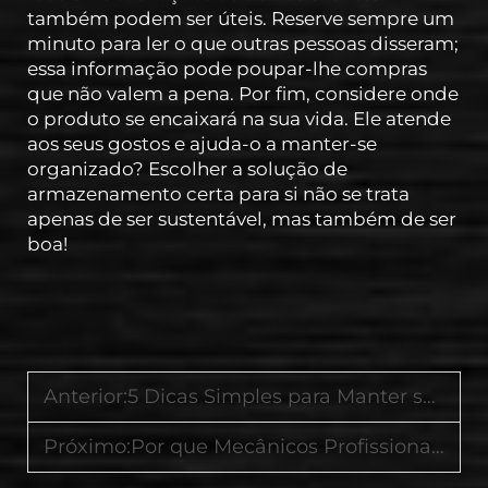
também podem ser úteis. Reserve sempre um
minuto para ler o que outras pessoas disseram;
essa informação pode poupar-lhe compras
que não valem a pena. Por fim, considere onde
o produto se encaixará na sua vida. Ele atende
aos seus gostos e ajuda-o a manter-se
organizado? Escolher a solução de
armazenamento certa para si não se trata
apenas de ser sustentável, mas também de ser
boa!
Anterior:
5 Dicas Simples para Manter seu Carrinho de Ferramentas Organizado e Livre de Ferrugem
Próximo:
Por que Mecânicos Profissionais Escolhem Armários de Ferramentas em Aço com Trava da Goldenline