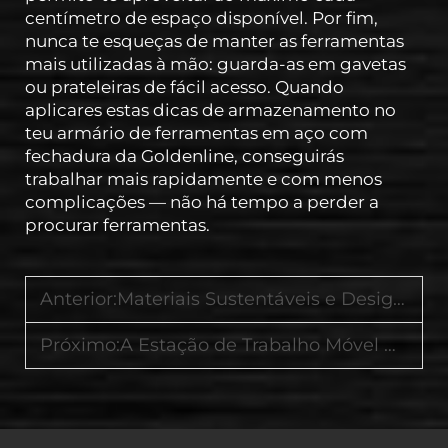
centímetro de espaço disponível. Por fim,
nunca te esqueças de manter as ferramentas
mais utilizadas à mão: guarda-as em gavetas
ou prateleiras de fácil acesso. Quando
aplicares estas dicas de armazenamento no
teu armário de ferramentas em aço com
fechadura da Goldenline, conseguirás
trabalhar mais rapidamente e com menos
complicações — não há tempo a perder a
procurar ferramentas.
Anterior:
Materiais Sustentáveis e Design de Longa Duração em Sistemas Modernos de Armazenamento de Ferramentas
Próximo:
A Estação de Trabalho Móvel Definitiva que Combina Bancada de Trabalho e Armazenamento de Ferramentas em Uma Única Unidade