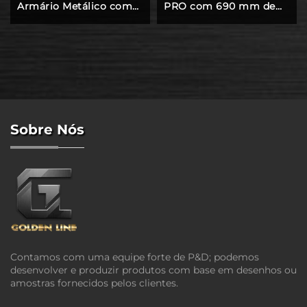
Armário Metálico com
PRO com 690 mm de
Carrinho Rolante para
Profundidade, Bancada
Estação de Trabalho em
em Aço Inoxidável,
Oficina
Armários de
Ferramentas para
Garagem
Sobre Nós
Contamos com uma equipe forte de P&D; podemos
desenvolver e produzir produtos com base em desenhos ou
amostras fornecidos pelos clientes.