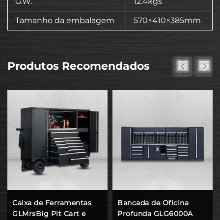
G.W.
12.4kgs
Tamanho da embalagem
570×410×385mm
Produtos Recomendados
Caixa de Ferramentas
Bancada de Oficina
GLMrsBig Pit Cart e
Profunda GLG6000A