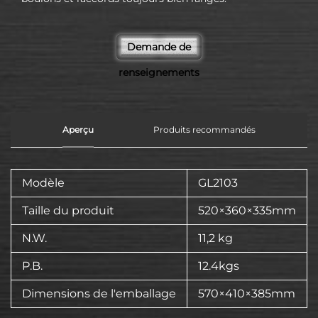
Demande de
renseignements
Aperçu
Produits recommandés
Modèle
GL2103
Taille du produit
520×360×335mm
N.W.
11,2 kg
P.B.
12.4kgs
Dimensions de l'emballage
570×410×385mm