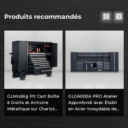
Produits recommandés
GLMrsBig Pit Cart Boîte
GLG6000A PRO Atelier
à Outils et Armoire
Approfondi avec Établi
Métallique sur Chariot
en Acier Inoxydable de
Roulant pour Poste de
690 mm de Profondeur,
Travail d'Atelier
Armoires de Rangement
pour Outils de Garage