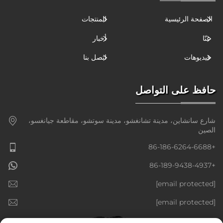
الصفحة الرئيسية
المنتجات
عنّا
أخبار
فيديوهات
اتصل بنا
حافظ على التواصل
شارع سانشاين، مدينة تشانغشو، مدينة سوتشو، مقاطعة جيانغسو،
الصين
+86-186-6264-6688
+86-189-9438-4937
[email protected]
[email protected]