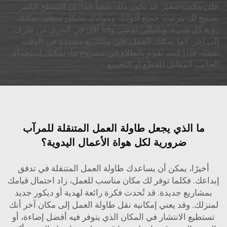
على مكتب صغير. قد يكون ذلك صعباً جداً! إن السطح الكبير
يسمح لك بترتيب جميع أدواتك وموادك بشكل منظم. يمكنك
رؤية كل شيء، وبالتالي تقضي وقتاً أقل في الجري من طرف
إلى آخر. كما يمكنك العمل على مشاريع متعددة في الوقت
نفسه. فإذا كنت تقوم بالطلاء في مشروع ما، يمكنك استخدام
الجانب المقابل للقطع أو التجميع.
ما الذي يجعل طاولة العمل المتنقلة للمرآب
ضرورية لكل هواة الأعمال اليدوية؟
أخيرًا، يمكن أن يساعدك طاولة العمل المتنقلة في تدفق
إبداعك. فكلما توفر لك مكان مناسب للعمل، زاد احتمال قيامك
بمشاريع جديدة. قد تُحدث فكرة رائعة لهدية أو ديكور جديد
لمنزلك. وقد يعني إمكانية نقل طاولة العمل إلى مكان آخر أنك
تستطيع الانتشار في المكان الذي يتوفر فيه أفضل إضاءة، أو