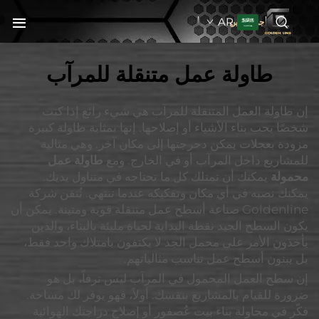
AR
جولدنبلاين
طاولة عمل متنقلة للمرآب
إن طاولة العمل المتنقلة للمرآب هي شيء رائع إذا كنت
شخصًا يحب بناء الأشياء أو إصلاحها. إنها بمثابة طاولة كبيرة
مزودة بعجلات يمكن دحرجتها إلى مكان آخر. وهي مثالية
للمشاريع داخل المرآب أو في الخارج. ومع
طاولة عمل
محمولة
يمكنك أن تمتلك كل ما تحتاجه في متناول يديك.
يمكنك نصبه في أي مكان وتفكيكه عندما تنتهي. تُتقن شركة
Goldenline صناعة أسطح عمل متنقلة قوية ومتينة. يمكن أن
يكون السطح الجيد نقطة البداية لحياة مليئة بالبناء، والذين
يأخذون الأمر على محمل الجد لا يكتفون بامتلاك واحد فقط،
بل يبنون أسطح عمل تناسب مثالياتهم.
إن سطح العمل المحمول في المرآب ليس ترفاً، بل هو
ضرورة للقيام بالمشاريع بنفسك. أولاً، فهو يوفر لك مساحة.
فكّر في محاولة بناء بيت عُصفور أو إصلاح دراجتك الهوائية