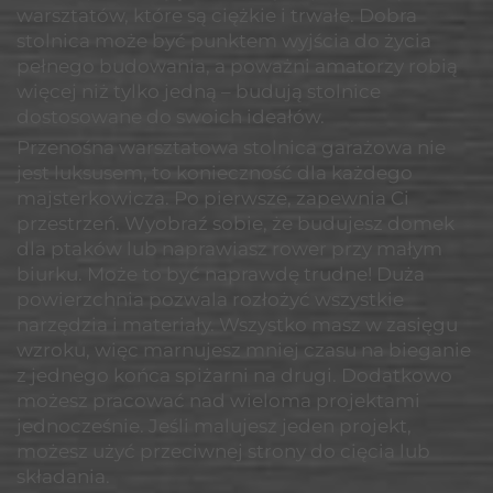
warsztatów, które są ciężkie i trwałe. Dobra
stolnica może być punktem wyjścia do życia
pełnego budowania, a poważni amatorzy robią
więcej niż tylko jedną – budują stolnice
dostosowane do swoich ideałów.
Przenośna warsztatowa stolnica garażowa nie
jest luksusem, to konieczność dla każdego
majsterkowicza. Po pierwsze, zapewnia Ci
przestrzeń. Wyobraź sobie, że budujesz domek
dla ptaków lub naprawiasz rower przy małym
biurku. Może to być naprawdę trudne! Duża
powierzchnia pozwala rozłożyć wszystkie
narzędzia i materiały. Wszystko masz w zasięgu
wzroku, więc marnujesz mniej czasu na bieganie
z jednego końca spiżarni na drugi. Dodatkowo
możesz pracować nad wieloma projektami
jednocześnie. Jeśli malujesz jeden projekt,
możesz użyć przeciwnej strony do cięcia lub
składania.