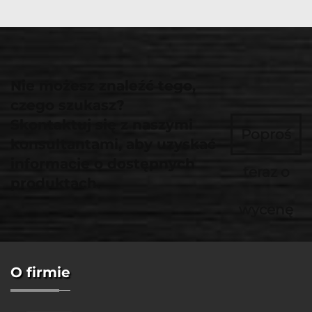
Nie możesz znaleźć tego,
czego szukasz?
Skontaktuj się z naszymi
Poproś
konsultantami, aby uzyskać
informacje o dostępnych
teraz o
produktach.
wycenę
O firmie