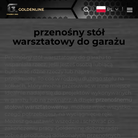
PL
GOLDENLINE
przenośny stół
warsztatowy do garażu
Przenośny stół warsztatowy do garażu to
wspaniała rzecz, jeśli jesteś osobą lubiącą
budować różne rzeczy lub naprawiać
przedmioty. To coś w rodzaju dużego stołu na
kółkach, który można przesuwać w inne miejsce.
Idealnie nadaje się do projektów wykonywanych
w garażu lub na zewnątrz. A dzięki
przenośnemu
stołowi warsztatowemu
, możesz mieć wszystko,
czego potrzebujesz, na wyciągnięcie ręki.
Możesz go ustawić wszędzie i schować po
zakończeniu pracy. Goldenline dobrze radzi
sobie z produkcją doskonałych przenośnych