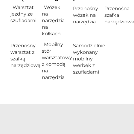
Warsztat
Wózek
Przenośny
Przenośna
jezdny ze
na
wózek na
szafka
szufladami
narzędzia
narzędzia
narzędziow
na
kółkach
Mobilny
Przenośny
Samodzielnie
stół
warsztat z
wykonany
warsztatowy
szafką
mobilny
z komodą
narzędziową
werbęk z
na
szufladami
narzędzia