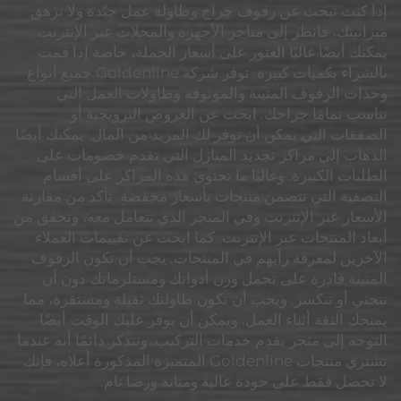
إذا كنت تبحث عن رفوف جراج وطاولة عمل جيّدة ولا ترهق
ميزانيتك، فانظر إلى متاجر الأجهزة والمحلات عبر الإنترنت.
يمكنك أيضًا غالبًا العثور على أسعار الجملة، خاصة إذا قمت
بالشراء بكميات كبيرة. توفر شركة Goldenline جميع أنواع
وحدات الرفوف المتينة والموثوقة وطاولات العمل التي
تناسب تمامًا جراجك. ابحث عن العروض الترويجية أو
الصفقات التي يمكن أن توفر لك المزيد من المال. يمكنك أيضًا
الذهاب إلى مراكز تجديد المنازل التي تقدم خصومات على
الطلبات الكبيرة. وغالبًا ما تحتوي هذه المراكز على أقسام
التصفية التي تتضمن منتجات بأسعار مخفضة. تأكد من مقارنة
الأسعار عبر الإنترنت وفي المتجر الذي تتعامل معه، وتحقق من
أبعاد المنتجات عبر الإنترنت. كما ابحث عن تقييمات العملاء
الآخرين لمعرفة رأيهم في المنتجات. يجب أن تكون الرفوف
المتينة قادرة على تحمل وزن أدواتك ومستلزماتك دون أن
تنحني أو تنكسر. ويجب أن تكون طاولتك ثقيلة ومستقرة، مما
يمنحك الثقة أثناء العمل. ويمكن أن يوفر عليك الوقت أيضًا
التوجه إلى متجر يقدم خدمات التركيب. ونتذكر دائمًا أنه عندما
تشتري منتجات Goldenline المتميزة المذكورة أعلاه، فإنك
لا تحصل فقط على جودة عالية ومتانة ورضا تام.