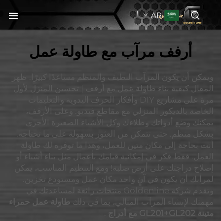
AR
جولدنبلاين
أرفف مرآب مع طاولة عمل
ويمكن أن يكون المرآب النظيف والمنظم مساعدًا كبيرًا. ظهر
المقال كيفية بناء طاولة عمل مع أرفف | تحسين المنزل لأول
مرة على مشاريع DIY وأفكار الحرف اليدوية والتعليمات
الخاصة بالديكور المنزلي مع مقاطع فيديو. وعلى الأرفف،
يمكنك وضع أدواتك وطلاءك وكل الأشياء الصغيرة الأخرى
بشكل منظم. حتى تتمكن من العثور بسهولة على ما تحتاجه.
أنت بحاجة إلى مكان متين للعمل، وهذا ما توفره لك طاولة
العمل. فقط فكر في إمكانية قيامك بأعمال مثل بناء أشياء أو
إصلاح دراجتك على أرض صلبة! ومع التنظيم المناسب، يمكن
لمرأبك أن يكون في آنٍ واحد مكان عمل ومستودع تخزين.
وتقدم شركة Goldenline منتجات رائعة لمساعدتك في
مهمتك لإنشاء المرآب المثالي، بما في ذلك
طاولة عمل حمراء
متينة GL201+GL202 مع أدراج
.