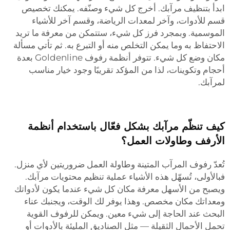
ابدأ بتنظيف مرآبك. أخرج كل شيء وصنّفه. يمكنك تخصيص
قسم للأدوات، وآخر لمعدات الرياضة، وقسم آخر للأشياء
الموسمية. وبمجرد فرز كل شيء، ستتمكن من معرفة ما تريد
الاحتفاظ به وما يمكن التخلص منه أو التبرع به. ثم تأتي مسألة
مكان وضع كل شيء. تتوفر أنظمة رفوف Goldenline بعدة
أحجام وتكوينات، لذا من المؤكد تقريبًا وجود خيار مناسب
لمرآبك.
كيف تنظّم مرآبك بشكل فعّال باستخدام أنظمة
الأرفف وطاولات العمل؟
تُعدّ رفوف المرآب المتينة وطاولة العمل ضروريتين لأي منزل.
فبالأولى، تُسهّل هذه الأشياء عملية تنظيم محتويات مرآبك.
ويصبح من الأسهل معرفة مكان كل شيء عندما يكون لأدواتك
ومعداتك مكان مخصص. وهذا يوفر لك الوقت، ويجنبك عناء
البحث عند الحاجة إلى شيء معين. ويمكن للرفوف القوية
تحمل الأحمال الثقيلة — مثل الصناديق المليئة بالأدوات أو