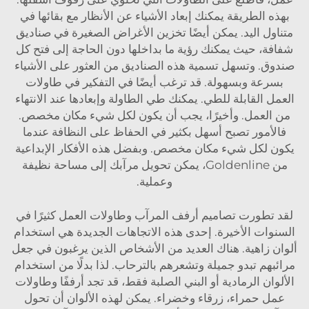
بهذه الطريقة يمكنك إبعاد الأشياء عن الأنظار مع بقائها في
متناول اليد. يمكن أيضًا تخزين الأغراض الصغيرة في صناديق
شفافة، حيث يمكنك رؤية ما بداخلها دون الحاجة إلى فتح كل
صندوق. وتسهل تسمية هذه الصناديق من العثور على الأشياء
بسرعة وبسهولة. قد ترغب أيضًا في التفكير في طاولات
العمل القابلة للطي. يمكنك طي الطاولة وإبعادها عند الانتهاء
من العمل. وأخيرًا، يجب أن يكون لكل شيء مكان مخصص.
فالأمور تصبح أسهل بكثير في الحفاظ على النظافة عندما
يكون لكل شيء مكان مخصص. وبفضل هذه الأفكار الإبداعية
من Goldenline، يمكن تحويل مرآبك إلى مساحة نظيفة
وعملية.
لقد تطورت تصاميم أرفف المرآب وطاولات العمل كثيرًا في
السنوات الأخيرة. إحدى هذه الاتجاهات الجديدة هي استخدام
ألوان زاهية. هناك العديد من الأشخاص الذين يرغبون في جعل
مرائبهم تبدو جميلة وتشعرهم بالترحاب. لذا بدلًا من استخدام
الألوان الرمادية أو البني الصلبة فقط، قد تجد أرففًا وطاولات
عمل حمراء، زرقاء وخضراء. يمكن لهذه الألوان أن تحول