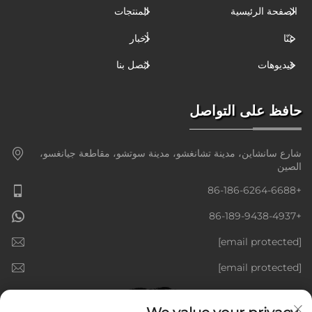
الصفحة الرئيسية
المنتجات
عنّا
أخبار
فيديوهات
اتصل بنا
حافظ على التواصل
شارع سانشاين، مدينة تشانغشو، مدينة سوتشو، مقاطعة جيانغسو،
الصين
+86-186-6264-6688
+86-189-9438-4937
[email protected]
[email protected]