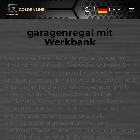
DE
GOLDENLINE
garagenregal mit
Werkbank
Und eine saubere und ordentliche Garage kann
eine enorme Hilfe sein. Der Artikel So bauen Sie
eine Werkbank mit Regalen | Hausverbesserung
erschien zuerst auf DIY-Projekte, Bastelideen und
Anleitungen für die Wohnraumgestaltung mit
Videos. Auf den Regalen können Sie Ihre
Werkzeuge, Farben und andere kleine Dinge
ordentlich ablegen. So finden Sie leicht, was Sie
brauchen. Sie benötigen einen stabilen
Arbeitsplatz, und genau das bietet eine
Werkbank. Stellen Sie sich vor, Sie könnten Dinge
wie Möbel bauen oder Ihr Fahrrad reparieren –