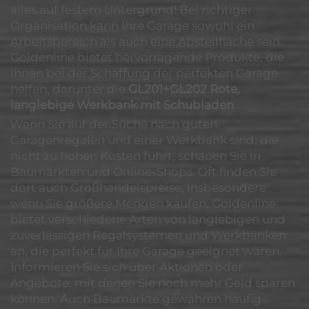
alles auf festem Untergrund! Bei richtiger
Organisation kann Ihre Garage sowohl ein
Arbeitsbereich als auch eine Abstellfläche sein.
Goldenline bietet hervorragende Produkte, die
Ihnen bei der Schaffung der perfekten Garage
helfen, darunter die
GL201+GL202 Rote,
langlebige Werkbank mit Schubladen
.
Wenn Sie auf der Suche nach guten
Garagenregalen und einer Werkbank sind, die
nicht zu hohen Kosten führt, schauen Sie in
Baumärkten und Online-Shops. Oft finden Sie
dort auch Großhandelspreise, insbesondere
wenn Sie größere Mengen kaufen. Goldenline
bietet verschiedene Arten von langlebigen und
zuverlässigen Regalsystemen und Werkbänken
an, die perfekt für Ihre Garage geeignet wären.
Informieren Sie sich über Aktionen oder
Angebote, mit denen Sie noch mehr Geld sparen
können. Auch Baumärkte gewähren häufig