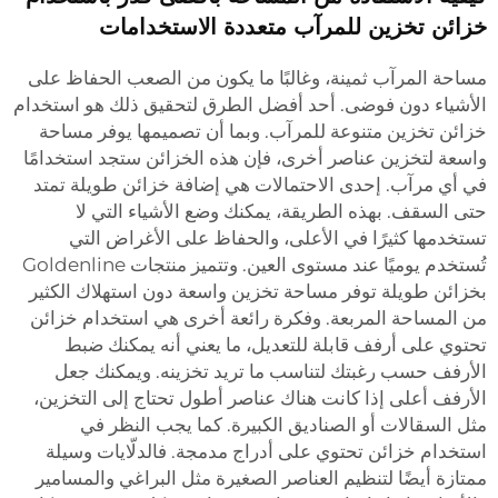
خزائن تخزين للمرآب متعددة الاستخدامات
مساحة المرآب ثمينة، وغالبًا ما يكون من الصعب الحفاظ على
الأشياء دون فوضى. أحد أفضل الطرق لتحقيق ذلك هو استخدام
خزائن تخزين متنوعة للمرآب. وبما أن تصميمها يوفر مساحة
واسعة لتخزين عناصر أخرى، فإن هذه الخزائن ستجد استخدامًا
في أي مرآب. إحدى الاحتمالات هي إضافة خزائن طويلة تمتد
حتى السقف. بهذه الطريقة، يمكنك وضع الأشياء التي لا
تستخدمها كثيرًا في الأعلى، والحفاظ على الأغراض التي
تُستخدم يوميًا عند مستوى العين. وتتميز منتجات Goldenline
بخزائن طويلة توفر مساحة تخزين واسعة دون استهلاك الكثير
من المساحة المربعة. وفكرة رائعة أخرى هي استخدام خزائن
تحتوي على أرفف قابلة للتعديل، ما يعني أنه يمكنك ضبط
الأرفف حسب رغبتك لتناسب ما تريد تخزينه. ويمكنك جعل
الأرفف أعلى إذا كانت هناك عناصر أطول تحتاج إلى التخزين،
مثل السقالات أو الصناديق الكبيرة. كما يجب النظر في
استخدام خزائن تحتوي على أدراج مدمجة. فالدلّايات وسيلة
ممتازة أيضًا لتنظيم العناصر الصغيرة مثل البراغي والمسامير