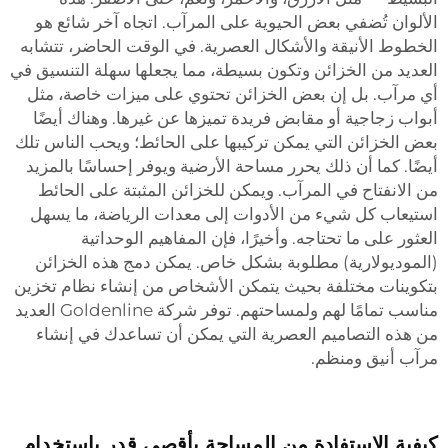
الألوان تُضفي بعض الحيوية على المرآب. اتجاه آخر شائع هو
الخطوط الأنيقة والأشكال العصرية. في الوقت الحاضر، تتشابه
العديد من الخزائن وتكون بسيطة، مما يجعلها سهلة التنسيق في
أي مرآب. بل إن بعض الخزائن تحتوي على ميزات خاصة، مثل
أبواب زجاجية أو مقابض فريدة تميزها عن غيرها. وهناك أيضًا
بعض الخزائن التي يمكن تركيبها على الحائط؛ ويحب الناس تلك
أيضًا. كما أن ذلك يحرر مساحة الأرضية ويوفر إحساسًا بالمزيد
من الانفتاح في المرآب. ويمكن للخزائن المثبتة على الحائط
استيعاب كل شيء من الأدوات إلى معدات الرياضة، ما يسهل
العثور على ما تحتاجه. وأخيرًا، فإن المفاهيم الوحداتية
(الموديولارية) مطلوبة بشكل خاص. يمكن دمج هذه الخزائن
بتكوينات مختلفة بحيث يتمكن الأشخاص من إنشاء نظام تخزين
مناسب تمامًا لهم ولمساحتهم. توفر شركة Goldenline العديد
من هذه التصاميم العصرية التي يمكن أن تساعدك في إنشاء
مرآب أنيق ومنظم.
كيفية الاستفادة من المساحة بأقصى قدر باستخدام