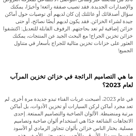
والإصدارات الجديدة. فقد تصيب صفقة رائعة! وأخيرًا، يمكنك
سؤال أصدقائك أو عائلتك إن كان لديهم أي توصيات حول أماكن
جيدة لشراء الخزائن. فقد يكون لديهم أيضًا نصائح، أو حتى
خزائن إضافية لم تعد بحاجتهم. الرفوف القابلة للتعديل: اكتشفوا
خزائن تخزين الجراج! مع البحث الجيد عن المنتجات، يمكنك
العثور على خزانات تخزين مثالية للجراج بأسعار في متناول
الجميع!
ما هي التصاميم الرائجة في خزائن تخزين المرآب
لعام 2023؟
في عام 2023، أصبحت عربات الفناء تبدو جديدة مرة أخرى. لم
تعد مجرد أماكن لركن السيارات أو تخزين الأدوات، بل أماكن
مرتبة ومنضبطة. الألوان الصاخبة والتصاميم الممتعة. إحدى
الاتجاهات الشائعة جدًا هي استخدام ألوان صاخبة وتصاميم
مسلية. يختار الناس خزائن بألوان تتجاوز الرمادي أو الأسود
البسيط — مثل الأزرق، والأحمر، ونعم، حتى الأصفر. هذه