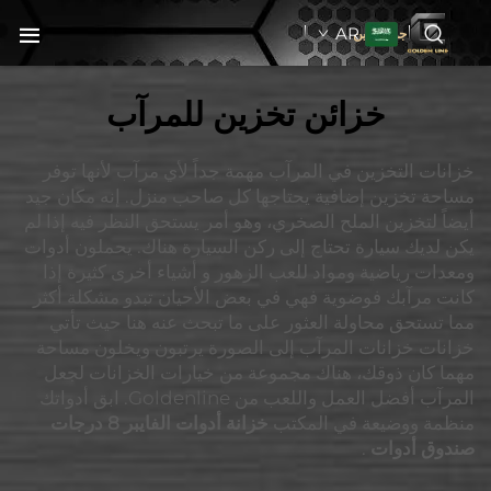
AR
جولدنبلاين
خزائن تخزين للمرآب
خزانات التخزين في المرآب مهمة جداً لأي مرآب لأنها توفر
مساحة تخزين إضافية يحتاجها كل صاحب منزل. إنه مكان جيد
أيضاً لتخزين الملح الصخري، وهو أمر يستحق النظر فيه إذا لم
يكن لديك سيارة تحتاج إلى ركن السيارة هناك. يحملون أدوات
ومعدات رياضية ومواد للعب الزهور و أشياء أخرى كثيرة إذا
كانت مرآبك فوضوية فهي في بعض الأحيان تبدو مشكلة أكثر
مما تستحق محاولة العثور على ما تبحث عنه هنا حيث تأتي
خزانات خزانات المرآب إلى الصورة يرتبون ويخلون مساحة
مهما كان ذوقك، هناك مجموعة من خيارات الخزانات لجعل
المرآب أفضل العمل واللعب من Goldenline. ابق أدواتك
منظمة ووضيعة في المكتب
خزانة أدوات الفايبر 8 درجات
صندوق أدوات
.