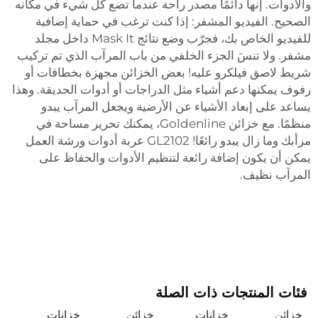
والأدوات. إنها دائمًا مصدر راحة عندما تضع كل شيء في مكانه
الصحيح. الفيديو المشفر: إذا كنت ترغب في حماية إضافية
للفيديو الخاص بك، فجرّب وضع نتائج Mask It داخل مجلد
مشفر. ولا تنسَ الجزء الخلفي من باب المرآب الذي تم تركيب
شريط لاصق فيلكرو عليه! بعض الخزائن مجهزة بخطافات أو
رفوف يمكنها دعم أشياء مثل الدراجات أو أدوات الحديقة. وهذا
يساعد على إبعاد الأشياء عن الأرضية ويجعل المرآب يبدو
منظمًا. مع خزائن Goldenline، يمكنك تحرير مساحة في
مرأبك وما زال يبدو رائعًا!
GL2102 عربة أدوات ورشة العمل
يمكن أن يكون إضافة رائعة لتنظيم الأدوات والحفاظ على
المرآب نظيف.
فئات المنتجات ذات الصلة
خزائن
خزانات
خزائن
خزانات