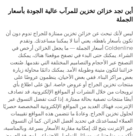
أين تجد خزائن تخزين للمرآب عالية الجودة بأسعار
الجملة
ليس لأنك تبحث عن خزائن تخزين ممتازة للجراج تدوم دون أن
تكون بأسعار باهظة، يعني أننا لا يمكننا مساعدتك. وتقدم
Goldenline أسعار الجملة — ما يجعل الخزائن أرخص في
الشراء. يمكنك حتى البدء في تصفح موقعنا! هناك، يمكنك
التصفح عبر الأحجام والتصاميم المختلفة التي نقدمها. صُنعت
خزائننا لتكون متينة وطويلة الأمد. يمكنك دائمًا محاولة زيارة
بعض مراكز البناء. ففي بعض الأحيان، ينظمون عروضًا على
منتجات تخزين الجراج أو عروض خاصة. ابقَ على اطلاع بأي
ترويجات من خلال النشرات أو المواقع الإلكترونية. قد تصادف
أيضًا منتجات تصفية بحالة ممتازة. إذا كنت تفضل التسوق عبر
الإنترنت، فهناك العديد من المواقع الإلكترونية المخصصة حصريًا
لحلول تخزين الجراج. وعادةً ما تتضمن هذه المواقع تقييمات
العملاء لمساعدتك في تحديد أفضل الخزائن. كما أن التسوق
عبر الإنترنت يتيح لك إمكانية مقارنة الأسعار بسرعة. وبالمناسبة،
تأكد من متابعتنا عبر وسائل التواصل الاجتماعي لمعرفة العروض