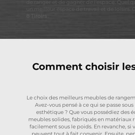
de ranger et de gagner de l'espace. Quel q
un meilleur espace de travail et de loisirs
8 Tiroirs
.
Comment choisir les
Le choix des meilleurs meubles de rangem
Avez-vous pensé à ce qui se passe sous
esthétique ? Que vous possédiez des éq
meubles solides, fabriqués en matériaux ré
facilement sous le poids. En revanche, s
peuvent tout à fait convenir. Ensuite, pen