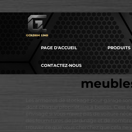
PAGE D'ACCUEIL
PRODUITS
CONTACTEZ-NOUS
meubles
Les armoires de stockage pour garage sont
dont chaque propriétaire a besoin. C'est é
envisagé si vous n'avez pas de voiture néce
des fournitures de jardinage et de nombreux 
trouver ce que vous cherchez que cela ne v