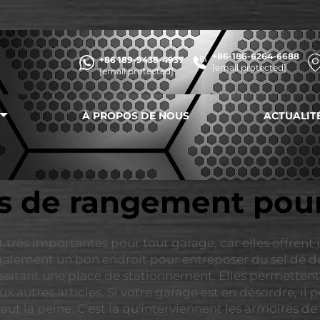
+86-186-6264-6688
+86 189-9438-4937
[email protected]
[email protected]
À PROPOS DE NOUS
ACTUALIT
 de rangement pou
 très importantes pour tout garage, car elles offre
galement un bon endroit pour entreposer du sel de dé
ssitant une place de stationnement. Elles permettent 
autres articles. Si votre garage est en désordre, il p
aut la peine. C'est là qu'interviennent les armoires d