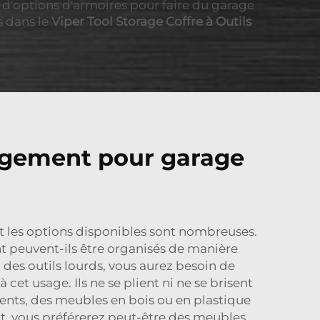
 d'options d'armoires pour faire du garage
s dans le
Viper Tool Storage Coffre à Outils
angement pour garage
 les options disponibles sont nombreuses.
t peuvent-ils être organisés de manière
des outils lourds, vous aurez besoin de
et usage. Ils ne se plient ni ne se brisent
ents, des meubles en bois ou en plastique
etit, vous préférerez peut-être des meubles