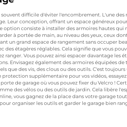
t souvent difficile d'éviter l'encombrement. L'une des m
. Leur conception, offrant un espace généreux pour d
e option consiste à installer des armoires hautes qui
 garder à portée de main, au niveau des yeux, ceux do
rant un grand espace de rangement sans occuper bea
vec des étagères réglables. Cela signifie que vous pou
tez ranger. Vous pouvez ainsi espacer davantage les é
s. Envisagez également des armoires équipées de tiroi
els que des vis, des clous ou des outils. C'est toujour
ne protection supplémentaire pour vos vidéos, essayez 
e la porte de garage où vous pouvez fixer du Velcro ! C
mme des vélos ou des outils de jardin. Cela libère l'
line, vous gagnez de la place dans votre garage tout
pour organiser les outils et garder le garage bien ran