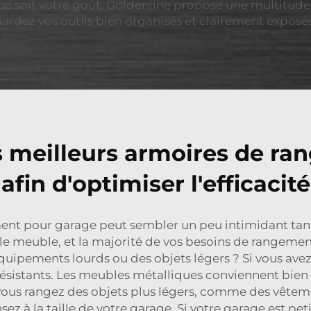
ue soit votre goût, Goldenline propose une multitude
. Gardez vos outils bien organisés et clairement exposé
 meilleurs armoires de r
afin d'optimiser l'efficacité
ent pour garage peut sembler un peu intimidant tant
 le meuble, et la majorité de vos besoins de rangemen
uipements lourds ou des objets légers ? Si vous avez 
sistants. Les meubles métalliques conviennent bien à c
i vous rangez des objets plus légers, comme des vêtem
sez à la taille de votre garage. Si votre garage est p