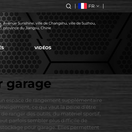
FR
Avenue Sunshine, ville de Changshu, ville de Suzhou,
province du Jiangsu, Chine
ÉS
VIDÉOS
r garage
nt un espace de rangement supplémentaire
neigement, ce qui vaut la peine d'être
de ranger des outils, du matériel sportif,
eut parfois sembler plus difficile de
e stockage pour garage. Elles permettent