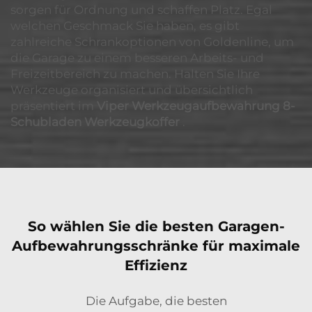
sorgen für Ordnung und schaffen Platz. Egal
welchen Geschmack Sie haben, es gibt
zahlreiche Schrankoptionen von Goldenline, um
die Garage zu einem besseren Arbeits- und
Freizeitbereich zu machen. Halten Sie Ihre
Werkzeuge organisiert und übersichtlich
präsentiert im
Viper Werkzeugaufbewahrung 8-
Schubladen Werkzeugkoffer
.
So wählen Sie die besten Garagen-
Aufbewahrungsschränke für maximale
Effizienz
Die Aufgabe, die besten