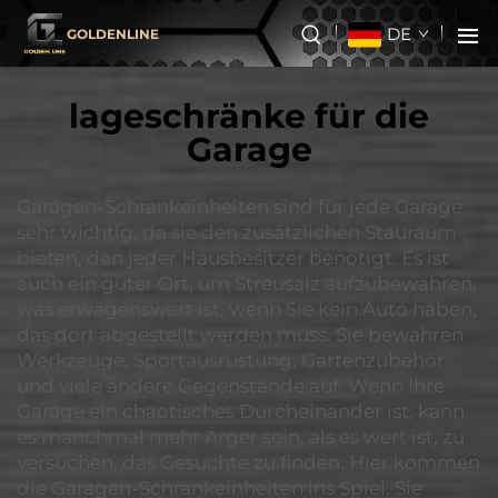
DE
GOLDENLINE
lageschränke für die
Garage
Garagen-Schrankeinheiten sind für jede Garage
sehr wichtig, da sie den zusätzlichen Stauraum
bieten, den jeder Hausbesitzer benötigt. Es ist
auch ein guter Ort, um Streusalz aufzubewahren,
was erwägenswert ist, wenn Sie kein Auto haben,
das dort abgestellt werden muss. Sie bewahren
Werkzeuge, Sportausrüstung, Gartenzubehör
und viele andere Gegenstände auf. Wenn Ihre
Garage ein chaotisches Durcheinander ist, kann
es manchmal mehr Ärger sein, als es wert ist, zu
versuchen, das Gesuchte zu finden. Hier kommen
die Garagen-Schrankeinheiten ins Spiel. Sie