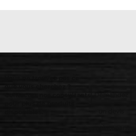
Vous ne trouvez pas ce
que vous cherchez ?
Contactez nos consultants
Demandez
pour plus de produits
un devis
disponibles.
maintenant