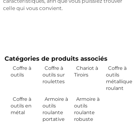
caractéristiques, afin que vous puissiez trouver
celle qui vous convient.
Catégories de produits associés
Coffre à
Coffre à
Chariot à
Coffre à
outils
outils sur
Tiroirs
outils
roulettes
métallique
roulant
Coffre à
Armoire à
Armoire à
outils en
outils
outils
métal
roulante
roulante
portative
robuste