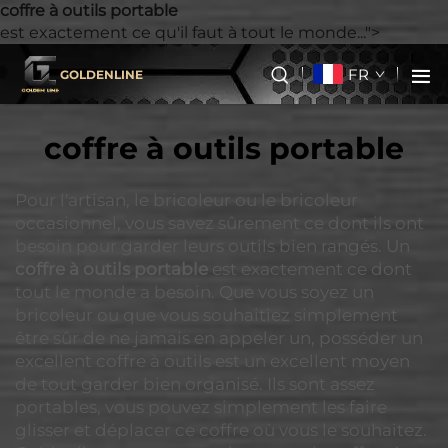
coffre à outils portable
est exactement ce qu'il faut à tout le monde...">
FR
GOLDENLINE
coffre à outils portable
Pour l'artisan, le bricoleur ou le bricoleur
occasionnel, vous savez sûrement ce dont ils ont
besoin pour garder leurs outils bien rangés. Un
coffre à outils portable
est exactement ce dont
tout le monde a besoin. Que vous soyez un
bricoleur ou que vous souhaitiez simplement
être sûr de ne jamais en appeler un, posséder un
excellent coffre à outils est un excellent moyen
de tout garder bien organisé. Ils sont assez
portables, vous pouvez simplement les faire
glisser et déplacer ce coffre où vous le souhaitez.