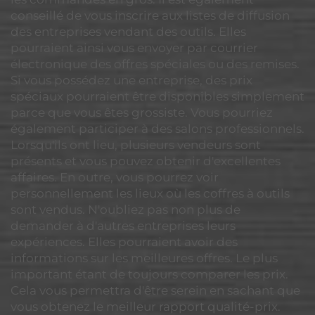
conseillé de vous inscrire aux listes de diffusion
des entreprises vendant des outils. Elles
pourraient ainsi vous envoyer par courrier
électronique des offres spéciales ou des remises.
Si vous possédez une entreprise, des prix
spéciaux pourraient être disponibles simplement
parce que vous êtes grossiste. Vous pourriez
également participer à des salons professionnels.
Lorsqu'ils ont lieu, plusieurs vendeurs sont
présents et vous pouvez obtenir d'excellentes
affaires. En outre, vous pourrez voir
personnellement les lieux où les coffres à outils
sont vendus. N'oubliez pas non plus de
demander à d'autres entreprises leurs
expériences. Elles pourraient avoir des
informations sur les meilleures offres. Le plus
important étant de toujours comparer les prix.
Cela vous permettra d'être serein en sachant que
vous obtenez le meilleur rapport qualité-prix.