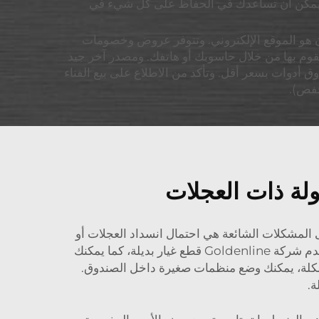
 صناديق الأدوات المتنقلة الجيدة التي يمكن أن تساعدك في الحفاظ على كل شيء في
ان هو الموقع الإلكتروني. وتتوفر عروض وخصومات
تقوم بها من خلال حاسوبك أو هاتفك. ومصدر آخر جيد
 أدوات بسعر أقل. وتأكد من الاطلاع على بيع الفناء
خفض).
لة ذات العجلات
لمشكلات الشائعة هي احتمال انسداد العجلات أو
كسرها. وعند حدوث ذلك، افحص ما إذا كان هناك أي شيء يعيق العجلات. يمكنك تنظيفها والتأكد من دورانها بسلاسة. تقدم شركة Goldenline قطع غيار بديلة، كما يمكنك
مشكلة، يمكنك وضع منظمات صغيرة داخل الصندوق.
ة.