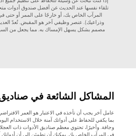
إذا كنت تبحث عن وسيلة للحفاظ على تنظيم جميع أدوا
تلقاء نفسها عند الحديث عن أفضل صندوق أدوات متحرك
المرآب الخاص بك، أو خارجًا على الممر أو حتى ف
وذراعيك). عنصر وظيفي آخر هو المقبض. تُعدّ الع
مصمم بشكل يسهل الإمساك به. مما يجعل من السهل 
المشاكل الشائعة في صناديق ا
عامل آخر يجب أن تأخذه في الاعتبار هو العمر الافتراضي.
بما يكفي للحفاظ على أدواتك آمنة خلال الاستخدام الي
وجافة. وأخيرًا، تحتوي معظم صناديق الأدوات ذات العجلات