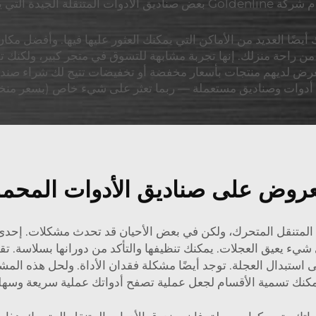
بنقله بسهولة، ويمكنك تخزين أدواتك في الداخل. وتقدم شركة Goldenline بعض
يضًا العديد من الأماكن التي يمكنك العثور عليها فيها. وأفضل مك
من راحة منزلك. إنها تجربة مشابهة للتسوق في متجر كبير، ولكنك 
تُعرض لديهم منتجات بأسعار مخفضة أو تخفيضات تتيح لك شراء صندوق
ناس أدوات وصناديق مستعملة — ربما تعثر على شيء خاص (بسعر من
عروض على صناديق الأدوات المحمو
لمتنقل المتحرك، ولكن في بعض الأحيان قد تحدث مشكلات. إحدى ا
ى استبدال العجلة. توجد أيضًا مشكلة فقدان الأداة. ولحل هذه ال
كنك تسمية الأقسام لجعل عملية تصفح أدواتك عملية سريعة وسهل