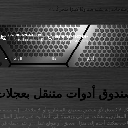
احات. إنه يشبه صندوقًا كبيرًا متحركًا...">
+86-186-6264-6688
+86 189-9438-4937
شا
[email protected]
[email protected]
ات
أخبار
عنّا
المنتجات
دوق أدوات متنقل بعجلا
 لا يُصدق لأي شخص يستمتع بالمشاريع أو الإصلاحات. إنه يشبه ح
 المطارق ومفكّات البراغي ووصولًا إلى المفاتيح. على سبيل المثا
ه. يمكنك أخذه إلى منزل صديق، أو موقع عمل، أو حتى حمله في ج