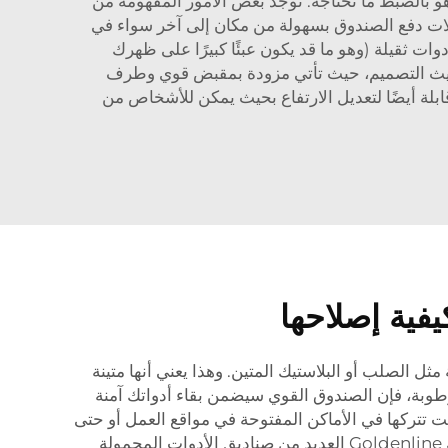
و بالضبط ما تحتاجه. توجد بعض الأمور المفهومة من
جلات دفع الصندوق بسهولة من مكان إلى آخر سواء في
وات ثقيلة (وهو ما قد يكون عبئًا كبيرًا على ظهرك
ن حيث التصميم، حيث تأتي مزودة بمقبض قوي وطرف
ة أيضًا لتعديل الارتفاع بحيث يمكن للأشخاص من
فية إصلاحها
ثل الصلب أو البلاستيك المتين. وهذا يعني أنها متينة
طوبة، فإن الصندوق القوي سيضمن بقاء أدواتك آمنة
كنت تتركها في الأماكن المفتوحة في مواقع العمل أو حتى
في المرآب الخاص بك. يمكنك أن تطمئن إلى أن أدواتك آمنة عند عدم استخدامها بفضل هذه الأقفال. الميزات البارزة تمتلك Goldenline العديد من صناديق الأدوات المحمولة