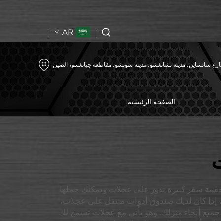
AR
رع سانشاين، مدينة تشانغشو، مدينة سوتشو، مقاطعة جيانغسو، الصين
الصفحة الرئيسية
ت
قيبة سفر كبيرة تدور على عجلات ويمكنك حملها
ل، إذا كان لديك صندوق أدوات متنقل على عجلات،
ميع أنحاء منزلك. وهو يأتي مع عجلات تسمح لك