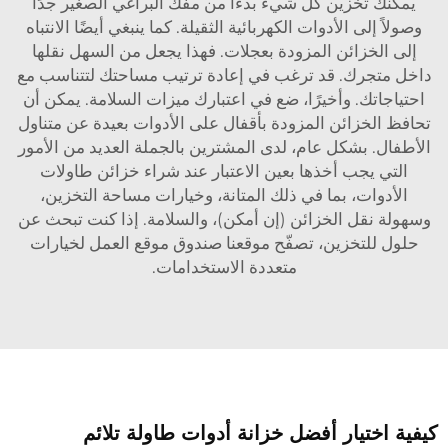
يمكنك تخزين كل شيء بدءًا من مفك البراغي الصغير جدًا
وصولاً إلى الأدوات الكهربائية الثقيلة. كما ينبغي أيضًا الانتباه
إلى الخزائن المزودة بعجلات. فهذا يجعل من السهل نقلها
داخل متجرك. قد ترغب في إعادة ترتيب مساحتك لتتناسب مع
احتياجاتك. وأخيرًا، ضع في اعتبارك ميزات السلامة. يمكن أن
تحافظ الخزائن المزودة بأقفال على الأدوات بعيدة عن متناول
الأطفال. بشكل عام، لدى المشترين بالجملة العديد من الأمور
التي يجب أخذها بعين الاعتبار عند شراء خزائن طاولات
الأدوات، بما في ذلك المتانة، وخيارات مساحة التخزين،
وسهولة نقل الخزائن (إن أمكن)، والسلامة. إذا كنت تبحث عن
حلول للتخزين، تصفّح موقعنا
صندوق موقع العمل
لخيارات
متعددة الاستخدامات.
كيفية اختيار أفضل خزانة أدوات طاولة تلائم