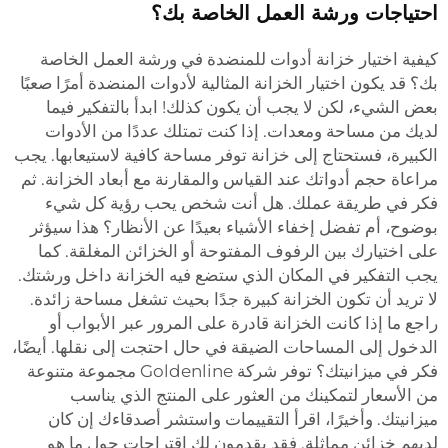
احتياجات ورشة العمل الخاصة بك؟
كيفية اختيار خزانة أدوات للمنضدة في ورشة العمل الخاصة
بك؟ قد يكون اختيار الخزانة المثالية لأدوات المنضدة أمرًا صعبًا
بعض الشيء، لكن لا يجب أن يكون كذلك! ابدأ بالتفكير فيما
لديك من مساحة ومعدات. إذا كنت تمتلك عددًا من الأدوات
الكبيرة، فستحتاج إلى خزانة توفر مساحة كافية لاستيعابها. يجب
مراعاة حجم أدواتك عند القياس والمقارنة مع أبعاد الخزانة. ثم
فكر في طريقة عملك. هل أنت شخص يحب رؤية كل شيء
بوضوح، أم تفضل إخفاء الأشياء بعيدًا عن الأنظار؟ هذا سيؤثر
على اختيارك بين الرفوف المفتوحة أو الخزائن المغلقة. كما
يجب التفكير في المكان الذي ستضع فيه الخزانة داخل ورشتك.
لا تريد أن تكون الخزانة كبيرة جدًا بحيث تشغل مساحة زائدة.
راجع ما إذا كانت الخزانة قادرة على المرور عبر الأبواب أو
الدخول إلى المساحات الضيقة في حال احتجت إلى نقلها. أيضًا،
فكر في ميزانيتك؟ توفر شركة Goldenline مجموعة متنوعة
من الأسعار لتمكينك من العثور على المنتج الذي يناسب
ميزانيتك. وأخيرًا، اقرأ التقييمات واستشر أصدقاءك إن كان
لديهم خزائن مماثلة. فقد يقدمون لك اقتراحات حول ما هو