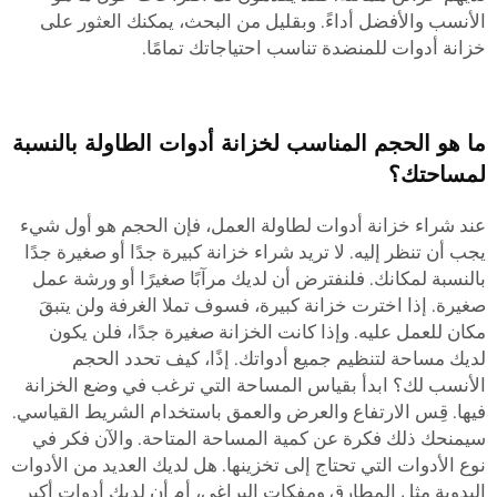
الأنسب والأفضل أداءً. وبقليل من البحث، يمكنك العثور على
خزانة أدوات للمنضدة تناسب احتياجاتك تمامًا.
ما هو الحجم المناسب لخزانة أدوات الطاولة بالنسبة
لمساحتك؟
عند شراء خزانة أدوات لطاولة العمل، فإن الحجم هو أول شيء
يجب أن تنظر إليه. لا تريد شراء خزانة كبيرة جدًا أو صغيرة جدًا
بالنسبة لمكانك. فلنفترض أن لديك مرآبًا صغيرًا أو ورشة عمل
صغيرة. إذا اخترت خزانة كبيرة، فسوف تملا الغرفة ولن يتبقَ
مكان للعمل عليه. وإذا كانت الخزانة صغيرة جدًا، فلن يكون
لديك مساحة لتنظيم جميع أدواتك. إذًا، كيف تحدد الحجم
الأنسب لك؟ ابدأ بقياس المساحة التي ترغب في وضع الخزانة
فيها. قِس الارتفاع والعرض والعمق باستخدام الشريط القياسي.
سيمنحك ذلك فكرة عن كمية المساحة المتاحة. والآن فكر في
نوع الأدوات التي تحتاج إلى تخزينها. هل لديك العديد من الأدوات
اليدوية مثل المطارق ومفكات البراغي، أم أن لديك أدوات أكبر