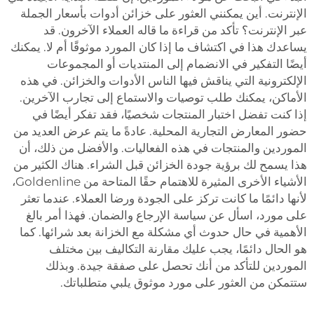
الإنترنت. أين يمكنني العثور على خزائن أدوات بأسعار الجملة
عبر الإنترنت؟ تأكد من قراءة ما قاله العملاء الآخرون. قد
يساعدك هذا في اكتشاف ما إذا كان المورد موثوقًا أم لا. يمكنك
أيضًا التفكير في الانضمام إلى المنتديات أو المجموعات
الإلكترونية التي يناقش فيها الناس الأدوات والخزائن. في هذه
الأماكن، يمكنك طلب توصيات والاستماع إلى تجارب الآخرين.
إذا كنت تفضل اختبار المنتجات شخصيًا، فقد تفكر أيضًا في
حضور المعارض التجارية المحلية. عادةً ما يتم عرض العديد من
الموردين والمنتجات في هذه الفعاليات. والأفضل من ذلك، أن
هذا يسمح لك برؤية جودة الخزائن قبل الشراء. هناك الكثير من
الأشياء الأخرى المثيرة للاهتمام حقًا المتاحة من Goldenline،
لأنها دائمًا ما كانت تركز على الجودة ورضا العملاء. عندما تعثر
على مورد، اسأل عن سياسة الإرجاع والضمان. فهذا أمر بالغ
الأهمية في حال حدوث أي مشكلة مع الخزانة بعد شرائها. كما
هو الحال دائمًا، يجب عليك مقارنة التكاليف بين مختلف
الموردين للتأكد من أنك تحصل على صفقة جيدة. وبذلك
ستتمكن من العثور على مورد موثوق يلبي متطلباتك.