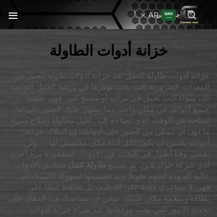
AR
جولدنبلاين
خزانة أدوات الطاولة
خزانة أدوات طاولة العمل تعد خزانة أدوات طاولة العمل من
المعدات الضرورية التي يجب توفرها في ورشة العمل الخاصة
بك، سواء كنت تعمل في مرآب أو مصنع كبير. فهي تحفظ
جميع أدواتك في مكان واحد، مما يسهل عليك العثور على ما
تحتاجه في الوقت الذي تحتاجه إليه. تخيل محاولة إصلاح شيء
ما دون أن تتمكن من العثور على أدواتك! إن امتلاك خزانة
أدوات يضمن أن يكون لكل أداة مكان مخصص لها — ولن
تقضي وقتًا أطول في البحث عن الأدوات المفقودة مرة أخرى.
لدى شركة جولدنلاين، تم تصنيع
طاولة عمل
صناديق الأدوات
عالية الجودة لتدوم طويلًا وتم تصميمها لسهولة الاستخدام.
فهي لا تساعدك فقط على التنظيم، بل تحافظ أيضًا على
نظافة وسلامة مكان عملك. ينبغي أن يساعدك هذا المقال على
تحديد الأمور التي يجب مراعاتها عند شراء خزانة أدوات