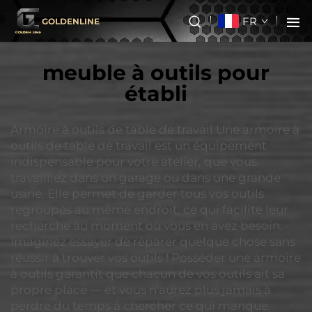
FR
GOLDENLINE
meuble à outils pour
établi
Armoire à outils de table de travail Une armoire à
outils de table de travail est un équipement
indispensable pour votre atelier, que vous
travailliez dans un garage ou dans une grande
usine. Elle permet de garder tous vos outils
regroupés au même endroit, ce qui facilite leur
recherche au moment où vous en avez besoin.
Imaginez essayer de réparer quelque chose sans
réussir à trouver vos outils ! Posséder une armoire
à outils garantit que chacun de vos outils ait sa
propre place — et vous n'aurez plus jamais à
perdre du temps à chercher ce qui manque.