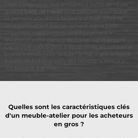
Chez Goldenline, nos armoires à outils de haute
qualité
banc de travail
sont conçues pour durer
et pensées afin d'être faciles à utiliser. Elles ne
vous permettent pas seulement d'être bien
organisés, mais contribuent également à
maintenir votre espace de travail sûr et propre.
Cet article vous aidera à déterminer les critères à
prendre en compte lors de l'achat d'une armoire
à outils et à choisir celle qui répond le mieux à
vos besoins d'atelier.
Quelles sont les caractéristiques clés
d'un meuble-atelier pour les acheteurs
en gros ?