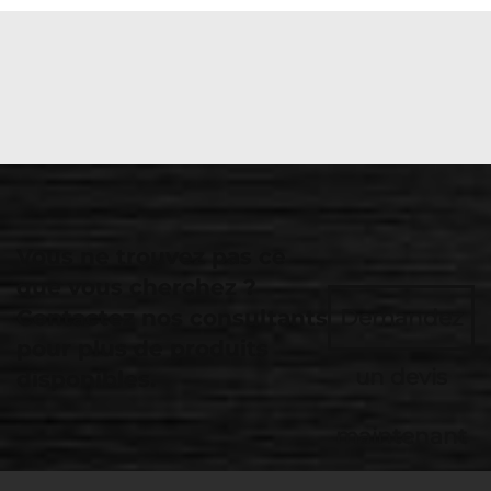
Vous ne trouvez pas ce
que vous cherchez ?
Contactez nos consultants
Demandez
pour plus de produits
un devis
disponibles.
maintenant