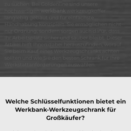
zu suchen. Bei Goldenline sind unsere
hochwertigen
werkbank
werkzeugkoffer
langlebig gebaut und für einfachste
Handhabung konzipiert. Sie ermöglichen nicht
nur Ordnung, sondern sorgen auch dafür, dass
Ihr Arbeitsplatz sicher und sauber bleibt. Dieser
Artikel hilft Ihnen dabei herauszufinden, worauf
Sie beim Kauf eines Werkzeugschranks achten
sollten und wie Sie den besten Schrank für Ihre
Werkstattanforderungen auswählen.
Welche Schlüsselfunktionen bietet ein
Werkbank-Werkzeugschrank für
Großkäufer?