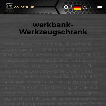
DE
GOLDENLINE
werkbank-
Werkzeugschrank
Werkbank-Werkzeugschrank Ein Werkbank-
Werkzeugschrank ist eine unverzichtbare
Ausrüstung für Ihre Werkstatt, egal ob Sie in der
Garage oder in einer großen Fabrik arbeiten. Er
hält Ihre Werkzeuge an einem Ort, sodass Sie
leicht finden, was Sie benötigen, wenn Sie es
brauchen. Stellen Sie sich vor, Sie müssten etwas
reparieren, könnten aber Ihre Werkzeuge nicht
finden! Der Besitz eines Werkzeugschranks stellt
sicher, dass jedes Ihrer Werkzeuge seinen ganz
eigenen Platz hat – und Sie nie wieder mehr Zeit
damit verbringen müssen, nach fehlenden Teilen