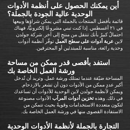
أين يمكنك الحصول على أنظمة الأدوات
الوحدية عالية الجودة بالجملة؟
قائمة بأفضل المنتجات بالجملة التي يمكن شراؤها وبيعها
في ٢١ أغسطس. إذا كنت تبني مشروعًا إلكترونيًّا، فهناك
احتمالٌ كبيرٌ بأنك تنتقل من منتجٍ إلى آخر. شركة جولدن
لاين
عربة أدوات على سطح العمل
توفّر أنظمة أدوات
وحدية رائعة، مناسبة للمبتدئين أو المحترفين.
استفد بأقصى قدر ممكن من مساحة
ورشة العمل الخاصة بك
المساحة ضيّقة عندما تمتلك ورشة عمل. وتريد أن تُدخل
أكبر عددٍ ممكن من الأدوات دون أن تشعر بالازدحام.
ويمكن لأنظمة جولدن لاين الوحدية للأدوات أن تساعدك
في ذلك. وهذه
تخزين أدوات المرآب
الأدوات مصنوعة
لتكون متعددة الاستخدامات وقويةً بحيث تتمكن من
الاستفادة القصوى منها في ورشة العمل الخاصة بك.
التجارة بالجملة لأنظمة الأدوات الوحدية