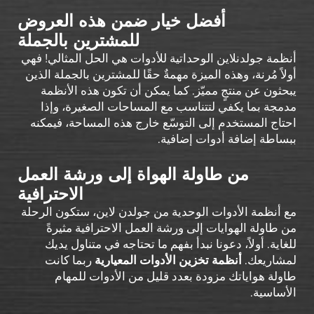
أفضل خيار ضمن هذه العروض
للمشترين بالجملة
أنظمة جولدنلاين الوحداتية للأدوات هي الحل المثالي! فهي
أولاً مُرنة، وهذه الميزة مهمةٌ حقًا للمشترين بالجملة الذين
يبحثون عن منتجٍ مميّز. كما يمكن أن تكون هذه الأنظمة
مدمجة بما يكفي لتتناسب مع المساحات الصغيرة، وإذا
احتاج المستخدم إلى التوسّع خارج هذه المساحة، فيمكنه
ببساطة إضافة أدوات إضافية.
من طاولة الهواة إلى ورشة العمل
الاحترافية
مع أنظمة الأدوات الوحدية من جولدن لاين، ستكون الرحلة
من طاولة الهوايات إلى ورشة العمل الاحترافية مثيرةً
للغاية. أولاً، دعونا نبدأ بفهم ما تحتاجه في متناول يديك
لمشاريعك.
أنظمة تخزين الأدوات المعيارية
ربما كانت
طاولة هواياتك مزودة بعدد قليل من الأدوات للمهام
الأساسية.