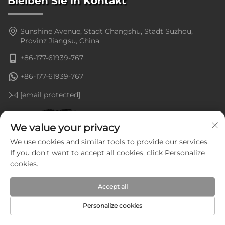
Bleiben Sie in Kontakt
Sunshine Avenue, Stadt Changshu, Stadt Suzhou,
Provinz Jiangsu, China
+86-177-61939-767
+86-177-61939-767
[email protected]
We value your privacy
We use cookies and similar tools to provide our services.
If you don't want to accept all cookies, click Personalize
cookies.
Accept all
Personalize cookies
Copyright © Jiangsu Goldenline Intelligent Equipment Co.,
Ltd. Alle Rechte vorbehalten —
Datenschutzrichtlinie
—
Blog