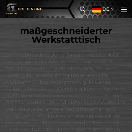
DE
GOLDENLINE
maßgeschneiderter
Werkstatttisch
Eine maßgeschneiderte Garagenwerkbank ist
wie ein spezieller Arbeitstisch, an dem Sie Ihre
Projekte umsetzen. Viele Menschen, die gerne
bauen oder reparieren, halten eine solche
Werkbank für besonders wichtig. Mit einer
maßgeschneiderten Werkbank können Sie diese
exakt Ihren Anforderungen anpassen – also mehr
Platz für Werkzeuge und Materialien. Goldenline
weiß, dass jeder andere Bedürfnisse hat, und
fertigt daher Werkbänke an, die individuell auf
Ihre Wünsche abgestimmt werden können. Ob
Sie als Hobbybastler, Mechaniker oder einfach