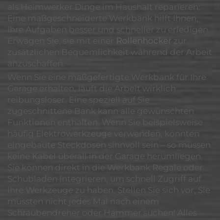
als Heimwerker Dinge im Haushalt reparieren:
Eine maßgeschneiderte Werkbank hilft Ihnen,
Ihre Aufgaben besser und schneller zu erledigen.
Erwägen Sie, sie mit einer
Rollenhocker
zur
zusätzlichen Bequemlichkeit während der Arbeit
anzuschaffen.
Wenn Sie eine maßgefertigte Werkbank für Ihre
Garage erhalten, läuft die Arbeit wirklich
reibungsloser. Eine speziell auf Sie
zugeschnittene Bank kann alle gewünschten
Funktionen enthalten. Wenn Sie beispielsweise
häufig Elektrowerkzeuge verwenden, könnten
eingebaute Steckdosen sinnvoll sein – so müssen
keine Kabel überall in der Garage herumliegen.
Sie können direkt in die Werkbank Regale oder
Schubladen integrieren, um schnell Zugriff auf
Ihre Werkzeuge zu haben. Stellen Sie sich vor, Sie
müssten nicht jedes Mal nach einem
Schraubendreher oder Hammer suchen! Alles