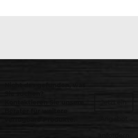
Nicht das gefunden, was
Sie suchen?
Kontaktieren Sie unsere
Jetzt ein
Berater für weitere
Angebot
verfügbare Produkte.
anfordern