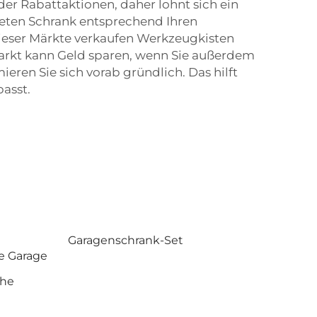
r Rabattaktionen, daher lohnt sich ein
gneten Schrank entsprechend Ihren
ieser Märkte verkaufen Werkzeugkisten
markt kann Geld sparen, wenn Sie außerdem
ren Sie sich vorab gründlich. Das hilft
asst.
Garagenschrank-Set
e Garage
che