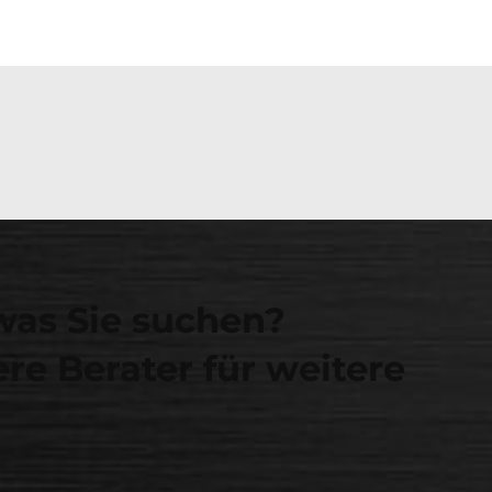
was Sie suchen?
re Berater für weitere