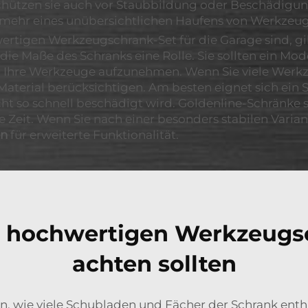
hützen sie auch vor Staubbildung oder Beschädigung
mehr eines unübersichtlichen Haufens von Werkzeu
rtigen Werkzeugschrank-Set für die Garage sind, gib
die Maße des Schranks eine Rolle. Sie sollten ein Mo
l Ihre Werkzeuge aufzunehmen. Wenn Sie viele Werkze
 Material berücksichtigen. Am besten eignet sich ein 
 so schnell beschädigt wird. Goldenline-Schränke si
 Zeit. Wenn Sie nach einer besonders stabilen Varian
en
für erweiterte Funktionalität.
m hochwertigen Werkzeugsc
achten sollten
, wie viele Schubladen und Fächer der Schrank enth