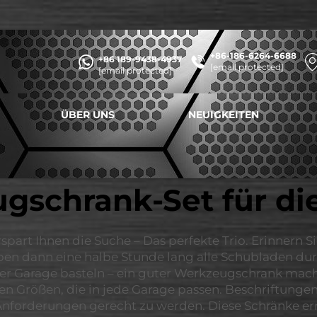
+86-186-6264-6688
+86 189-9438-4937
[email protected]
[email protected]
ÜBER UNS
NEUIGKEITEN
gschrank-Set für di
part Ihnen die Suche – Das perfekte Trio. Erinnern Sie
ben dann eine halbe Stunde lang alle Schubladen du
 der Garage basteln – ein guter Werkzeugschrank mac
en Größen, die in jede Garage passen. Beschriftunge
Anforderungen gerecht zu werden. Diese Schränke erm