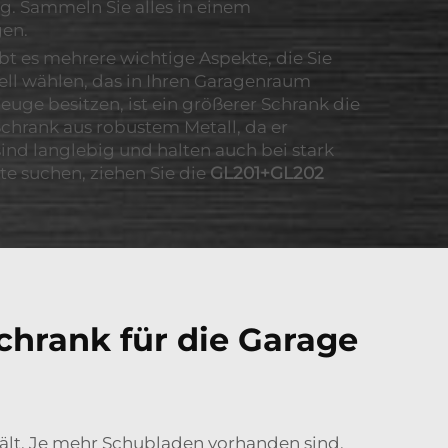
. Sammeln Sie alles in einem
gen.
t es mehrere wichtige Aspekte, die Sie
dell wählen, das in Ihren Garagenraum
uge besitzen, ist ein größerer Schrank die
Schrank aus robustem Metall, da er
nd langlebig und halten auch bei stark
te suchen, ziehen Sie die
GL201+GL202
hrank für die Garage
ält. Je mehr Schubladen vorhanden sind,