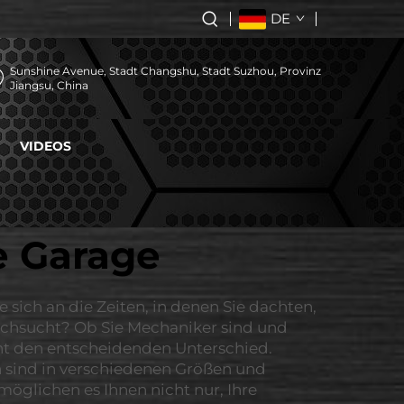
DE
Sunshine Avenue, Stadt Changshu, Stadt Suzhou, Provinz
Jiangsu, China
VIDEOS
e Garage
 sich an die Zeiten, in denen Sie dachten,
rchsucht? Ob Sie Mechaniker sind und
ht den entscheidenden Unterschied.
n sind in verschiedenen Größen und
öglichen es Ihnen nicht nur, Ihre