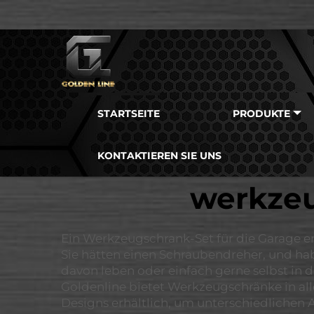
STARTSEITE
PRODUKTE
KONTAKTIEREN SIE UNS
werkzeu
Ein Werkzeugschrank-Set für die Garage ers
Sie hätten einen Schraubendreher, und ha
davon leben oder einfach gerne selbst in
Goldenline bietet Werkzeugschränke in all
Designs erhältlich, um unterschiedlichen 