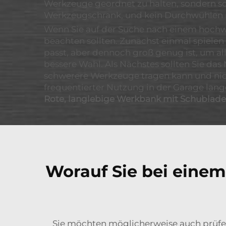
Werkzeuge geordnet zu halten, sondern sc
Werkzeugschrank, und kein Durchwühlen 
Wenn Sie auf der Suche nach einem hochwe
beachten sollten. Zunächst einmal spielen 
passt, aber dennoch groß genug ist, um al
bessere Wahl. Als Nächstes sollten Sie das
schwerere Werkzeuge tragen kann und nicht
frequentierter Nutzung in der Garage lange
Rote, langlebige Werkbank mit Schublad
Worauf Sie bei eine
Sie möchten möglicherweise auch prüfen