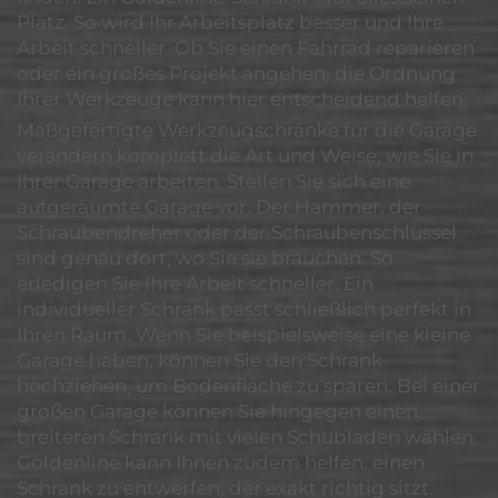
Platz. So wird Ihr Arbeitsplatz besser und Ihre
Arbeit schneller. Ob Sie einen Fahrrad reparieren
oder ein großes Projekt angehen, die Ordnung
Ihrer Werkzeuge kann hier entscheidend helfen.
Maßgefertigte Werkzeugschränke für die Garage
verändern komplett die Art und Weise, wie Sie in
Ihrer Garage arbeiten. Stellen Sie sich eine
aufgeräumte Garage vor. Der Hammer, der
Schraubendreher oder der Schraubenschlüssel
sind genau dort, wo Sie sie brauchen. So
erledigen Sie Ihre Arbeit schneller. Ein
individueller Schrank passt schließlich perfekt in
Ihren Raum. Wenn Sie beispielsweise eine kleine
Garage haben, können Sie den Schrank
hochziehen, um Bodenfläche zu sparen. Bei einer
großen Garage können Sie hingegen einen
breiteren Schrank mit vielen Schubladen wählen.
Goldenline kann Ihnen zudem helfen, einen
Schrank zu entwerfen, der exakt richtig sitzt.