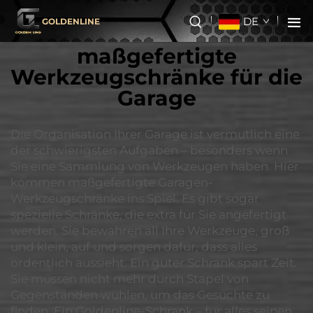
DE
GOLDENLINE
maßgefertigte
Werkzeugschränke für die
Garage
Die Organisation Ihrer Garage ist vermutlich eine
der schwierigsten Aufgaben – besonders wenn
Sie eine Sammlung von Werkzeugen haben. Hier
kommen maßgefertigte Garagen-
Werkzeugschränke ins Spiel. Es gibt sogar
spezielle Schränke, die extra für Sie angefertigt
werden. Sie bewahren all Ihre Werkzeuge, groß
und klein, auf und sorgen dafür, dass alles
ordentlich aussieht. Ein guter Schrank spart Zeit.
Sie müssen nicht mehr durch Stapel von
Gegenständen wühlen, um das Gesuchte zu
finden. Ein Goldenline-Schrank – für alles seinen