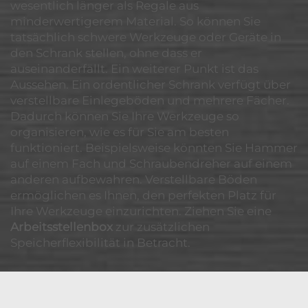
wesentlich länger als Regale aus
minderwertigerem Material. So können Sie
tatsächlich schwere Werkzeuge oder Geräte in
den Schrank stellen, ohne dass er
auseinanderfällt. Ein weiterer Punkt ist das
Aussehen. Ein ordentlicher Schrank verfügt über
verstellbare Einlegeböden und mehrere Fächer.
Dadurch können Sie Ihre Werkzeuge so
organisieren, wie es für Sie am besten
funktioniert. Beispielsweise könnten Sie Hammer
auf einem Fach und Schraubendreher auf einem
anderen aufbewahren. Verstellbare Böden
ermöglichen es Ihnen, den perfekten Platz für
Ihre Werkzeuge einzurichten. Ziehen Sie eine
Arbeitsstellenbox
zur zusätzlichen
Speicherflexibilität in Betracht.