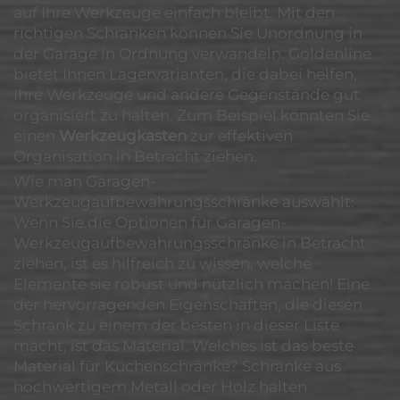
auf Ihre Werkzeuge einfach bleibt. Mit den
richtigen Schränken können Sie Unordnung in
der Garage in Ordnung verwandeln. Goldenline
bietet Ihnen Lagervarianten, die dabei helfen,
Ihre Werkzeuge und andere Gegenstände gut
organisiert zu halten. Zum Beispiel könnten Sie
einen
Werkzeugkasten
zur effektiven
Organisation in Betracht ziehen.
Wie man Garagen-
Werkzeugaufbewahrungsschränke auswählt:
Wenn Sie die Optionen für Garagen-
Werkzeugaufbewahrungsschränke in Betracht
ziehen, ist es hilfreich zu wissen, welche
Elemente sie robust und nützlich machen! Eine
der hervorragenden Eigenschaften, die diesen
Schrank zu einem der besten in dieser Liste
macht, ist das Material. Welches ist das beste
Material für Küchenschränke? Schränke aus
hochwertigem Metall oder Holz halten