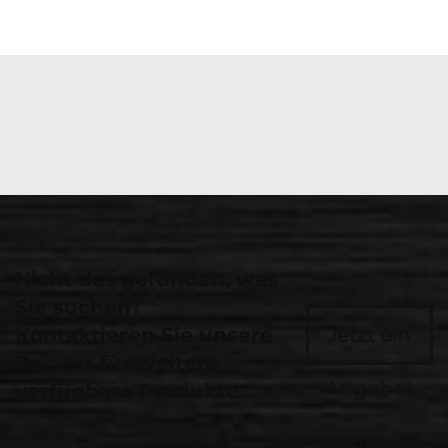
Nicht das gefunden, was
Sie suchen?
Kontaktieren Sie unsere
Jetzt ein
Berater für weitere
Angebot
verfügbare Produkte.
anfordern