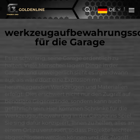
DE
GOLDENLINE
werkzeugaufbewahrungss
für die Garage
Es ist schwierig, seine Garage ordentlich zu
halten. Viele Menschen lagern Dinge in der
Garage, und unweigerlich sieht es irgendwann
aus, als wäre dort eine Explosion mit
herumliegenden Werkzeugen und Materialien
erfolgt. Dies erschwert nicht nur den Zugriff auf
benötigte Gegenstände, sondern kann auch
gefährlich sein. Hier kommen Schränke für die
Werkzeugaufbewahrung in der Garage ins Spiel.
Sie sind dafür konzipiert, Ihnen zu helfen, alles an
einem Ort zu verstauen, sodass Projekte leichter
abgeschlossen werden können und der Zugriff