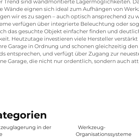
 Trend sind wandmontierte Lagermöglichkeiten. Dad
 Die Wände eignen sich ideal zum Aufhängen von We
en wir es zu sagen – auch optisch ansprechend zu wi
teme verfügen über integrierte Beleuchtung oder so
ch das gesuchte Objekt einfacher finden und deutli
. Heutzutage investieren viele Hersteller verstärkt 
hre Garage in Ordnung und schonen gleichzeitig den P
nds entsprechen, und verfügt über Zugang zur neuest
ne Garage, die nicht nur ordentlich, sondern auch attra
tegorien
zeuglagerung in der
Werkzeug-
e
Organisationssysteme