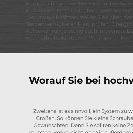
Berücksichtigen Sie Ihre wichtigsten Anf
Materialien. Metall oder hochwertiger Kuns
Werkzeuge besitzen, stellen Sie sicher, d
Sie den verfügbaren Platz prüfen. Eine groß
Aufbewahrungslösung auch in beengte Bere
unter
arbeitsplätze
, was Platz sparen könn
Worauf Sie bei hoc
Zweitens ist es sinnvoll, ein System zu 
Größen. So können Sie kleine Schraub
Gewünschten. Denn Sie sollten keine Z
müssten. Berücksichtigen Sie außerdem d