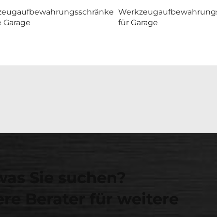
zeugaufbewahrungsschränke
Werkzeugaufbewahrung
e Garage
für Garage
was Sie suchen?
re Berater für weitere