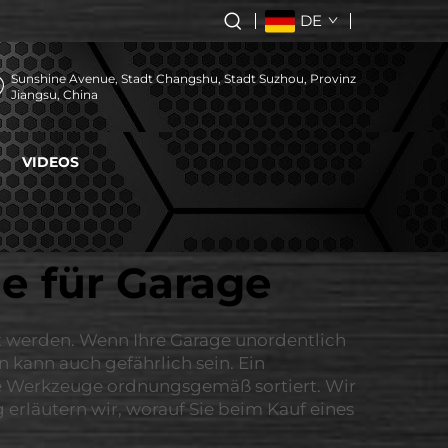
DE
Sunshine Avenue, Stadt Changshu, Stadt Suzhou, Provinz
Jiangsu, China
VIDEOS
 für Garage
t werden. Wenn Ihre Garage unordentlich
n kann auch gefährlich sein. Ein
hre Werkzeuge ordnungsgemäß sortiert. Wir
erläutern wir, worauf Sie beim Kauf eines