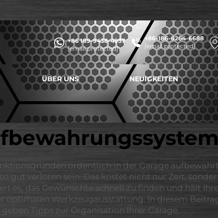
+86-186-6264-6688
+86 189-9438-4937
[email protected]
[email protected]
ÜBER UNS
NEUIGKEITEN
fbewahrungssysteme
unktionsgründen ordentlich in der Garage aufbewahr
 gut verloren sein. Das kostet nicht nur Zeit, sonder
rt es, das Gewünschte schnell zu finden und hält I
r optimalen Werkzeugausstattung. In diesem Beitrag 
geben Tipps zur Organisation Ihrer Garage.