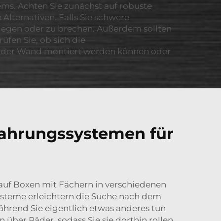
ms. Achten Sie zunächst auf robuste
 Alternativen. Falls Sie schwere
rbiegen oder zu brechen. Außerdem sollten
üfen Sie, ob sich die
an der Wand montiert werden können oder
ahrungssystemen für
ie auf Boxen mit Fächern in verschiedenen
ysteme erleichtern die Suche nach dem
hrend Sie eigentlich etwas anderes tun
ber Räder, sodass Sie sie dorthin rollen