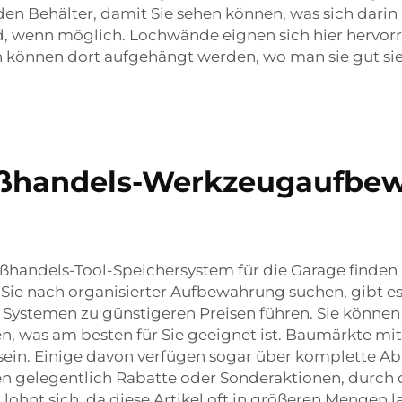
eden Behälter, damit Sie sehen können, was sich darin
, wenn möglich. Lochwände eignen sich hier hervor
können dort aufgehängt werden, wo man sie gut sieh
roßhandels-Werkzeugaufbe
andels-Tool-Speichersystem für die Garage finden kan
Sie nach organisierter Aufbewahrung suchen, gibt es
Systemen zu günstigeren Preisen führen. Sie können
 was am besten für Sie geeignet ist. Baumärkte mit T
in. Einige davon verfügen sogar über komplette Abt
elegentlich Rabatte oder Sonderaktionen, durch di
hnt sich, da diese Artikel oft in größeren Mengen la