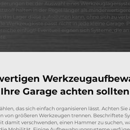
orderungen bei der Auswahl eines Werkzeuglagersyste
tstoff halten in der Regel länger als minderwertigere
ass das Lager diese aufnehmen kann, ohne sich zu ve
e Werkzeugkiste passt nicht in jede kleine Garage. Pr
iche einfügt! Eventuell eignen sich Systeme, die 
te.
hwertigen Werkzeugaufbew
Ihre Garage achten sollten
wählen, das sich einfach organisieren lässt. Achten S
en von größeren Werkzeugen trennen. Beschriftete S
eit damit verschwenden, einen Hammer zu suchen, wä
ie Mobilität. Einige Aufbewahrungssysteme verfügen ü