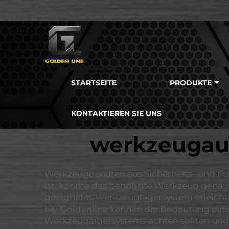
STARTSEITE
PRODUKTE
KONTAKTIEREN SIE UNS
werkzeugau
Werkzeuge sollten aus Sicherheits- und F
ist, könnte das benötigte Werkzeug genauso
geeignetes Werkzeuglagersystem erleichte
bei Goldenline kennen die Bedeutung eine
Werkzeuglagersystems achten sollten und 