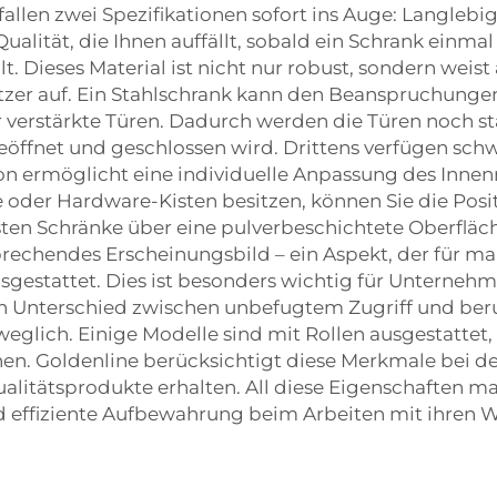
llen zwei Spezifikationen sofort ins Auge: Langlebi
Qualität, die Ihnen auffällt, sobald ein Schrank einm
. Dieses Material ist nicht nur robust, sondern weis
zer auf. Ein Stahlschrank kann den Beanspruchungen
 verstärkte Türen. Dadurch werden die Türen noch st
eöffnet und geschlossen wird. Drittens verfügen sch
n ermöglicht eine individuelle Anpassung des Innen
oder Hardware-Kisten besitzen, können Sie die Posi
isten Schränke über eine pulverbeschichtete Oberfläc
prechendes Erscheinungsbild – ein Aspekt, der für man
usgestattet. Dies ist besonders wichtig für Unterneh
den Unterschied zwischen unbefugtem Zugriff und be
eweglich. Einige Modelle sind mit Rollen ausgestattet
. Goldenline berücksichtigt diese Merkmale bei der 
Qualitätsprodukte erhalten. All diese Eigenschaften 
 und effiziente Aufbewahrung beim Arbeiten mit ihren