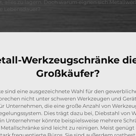
it, alles zu lagern. Doch warum eignen sich Metallw
ge Lebensdauer?
all-Werkzeugschränke die
Großkäufer?
ind eine ausgezeichnete Wahl für den gewerblichen 
brechen nicht unter schweren Werkzeugen und Geräte
h für Unternehmen, die eine große Anzahl von Werkze
riegelungssystem. Dies trägt dazu bei, Diebstahl von
. Ein Unternehmer könnte beispielsweise mehrere Sc
Metallschränke sind leicht zu reinigen. Meist genügt
r stark frequentierte Büros. Sie sind außerdem rostbes