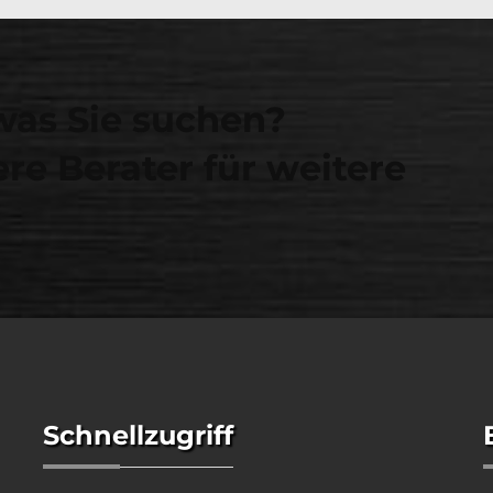
was Sie suchen?
re Berater für weitere
Schnellzugriff