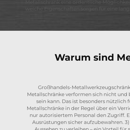
Metallschrank eine ordentliche Möglichke
welche Eigenschaften sorgen für eine lan
Warum sind Met
Großhandels-Metallwerkzeugschränke s
Metallschränke verformen sich nicht und 
sein kann. Das ist besonders nützlic
Metallschränke in der Regel über ein Ver
nur autorisiertem Personal den Zugriff
Ausrüstungen sicher aufzubewahren. 3) 
Aussehen zu verleihen – ein Vorteil fü