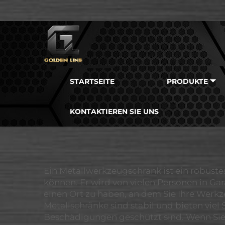
STARTSEITE
PRODUKTE
KONTAKTIEREN SIE UNS
Ein Metallwerkzeugschrank ist ein robust
können. Er wird von vielen Personen in Gar
einen Ort zu haben, an dem Sie Ihre Werkze
Metallschränke sind stabil und bieten vie
Beschädigungen geschützt sind. Wenn Sie