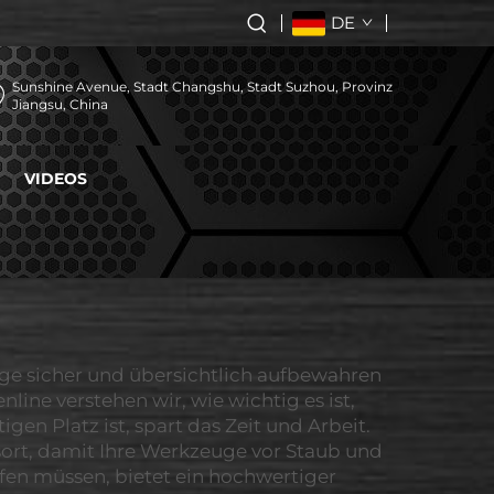
DE
Sunshine Avenue, Stadt Changshu, Stadt Suzhou, Provinz
Jiangsu, China
VIDEOS
ge sicher und übersichtlich aufbewahren
ine verstehen wir, wie wichtig es ist,
en Platz ist, spart das Zeit und Arbeit.
sort, damit Ihre Werkzeuge vor Staub und
en müssen, bietet ein hochwertiger