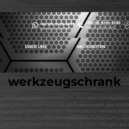
+86-186-6264-6688
+86 189-9438-4937
[email protected]
[email protected]
ÜBER UNS
NEUIGKEITEN
werkzeugschrank
es und funktionales Möbelstück, mit dem Sie Werkzeu
agen, Werkstätten und Häusern verwendet. Bei Goldenl
uge leicht finden können. Wenn alles an seinem richtig
l Stauraum. Sie schaffen den perfekten Aufbewahrung
 als Unternehmen Werkzeuge in großen Mengen kauf