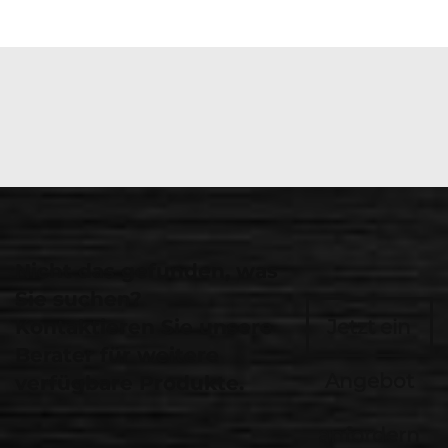
Nicht das gefunden, was
Sie suchen?
Kontaktieren Sie unsere
Jetzt ein
Berater für weitere
Angebot
verfügbare Produkte.
anfordern