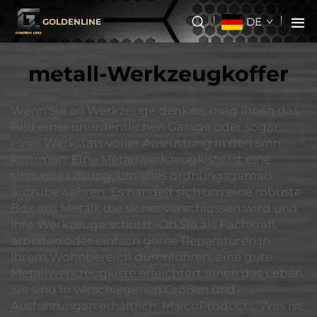
DE
GOLDENLINE
metall-Werkzeugkoffer
Wenn Sie an Werkzeuge denken, mag Ihnen das
Bild einer unordentlichen Garage oder sogar
einer Werkstatt voller Ausrüstung in den Sinn
kommen. Eine Metallwerkzeugkiste ist eine
sinnvolle Lösung, um alles ordnungsgemäß
aufzubewahren. Es handelt sich um eine robuste
Box aus Metall, die sicher verschlossen wird und
Ihre Werkzeuge schützt. Ob Sie als Fachkraft
arbeiten oder einfach gerne Reparaturen in
Ihrem Wohnbereich durchführen, eine gute
Metallwerkzeugkiste erleichtert Ihnen das Leben.
Sie sind in verschiedenen Größen und
Ausführungen erhältlich. MalcoProducts. Was ist