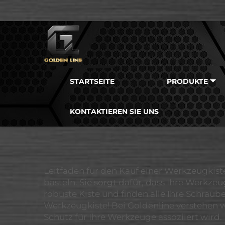
STARTSEITE
PRODUKTE
KONTAKTIEREN SIE UNS
Leitfaden für den Kauf einer Werkzeugkiste
basteln. Sie sorgt dafür, dass Ihre Werkzeu
robuste Kiste und finden alle Ihre Schrau
Werkzeugkiste! Bei Goldenline verstehen wi
Schutz für Ihre Werkzeuge assoziiert wird.