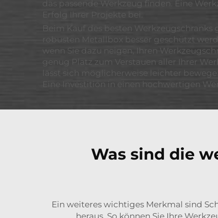
das passende Werkzeug finden. Eine Werkze
Erfolg Ihrer Projekte bei.
Beim Kauf des besten Werkzeugschranks gib
robusten Metallbox besser geschützt werden
wenn Sie dazu neigen, Ihren Werkzeugschra
genug Platz zum Verstauen aller Ihrer Werk
lässt sich möglicherweise leichter beweg
Eine Investition in einen hochwertigen W
Was sind die w
Ein weiteres wichtiges Merkmal sind Sc
heraus. So können Sie Ihre Werkz