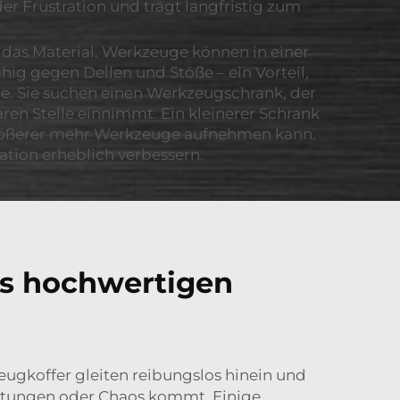
er Frustration und trägt langfristig zum
 das Material. Werkzeuge können in einer
ähig gegen Dellen und Stöße – ein Vorteil,
lle. Sie suchen einen Werkzeugschrank, der
aren Stelle einnimmt. Ein kleinerer Schrank
 größerer mehr Werkzeuge aufnehmen kann.
ation erheblich verbessern.
es hochwertigen
ugkoffer gleiten reibungslos hinein und
üttungen oder Chaos kommt. Einige