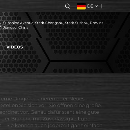
DE
Sunshine Avenue, Stadt Changshu, Stadt Suzhou, Provinz
Jiangsu, China
VIDEOS
e gerne Dinge reparieren oder Neues
tellen Sie sich vor, Sie öffnen eine große,
ordnet vor. Genau dafür steht eine gute
n der Branche mit Zuverlässigkeit und
t – Sie können auch jederzeit ganz einfach