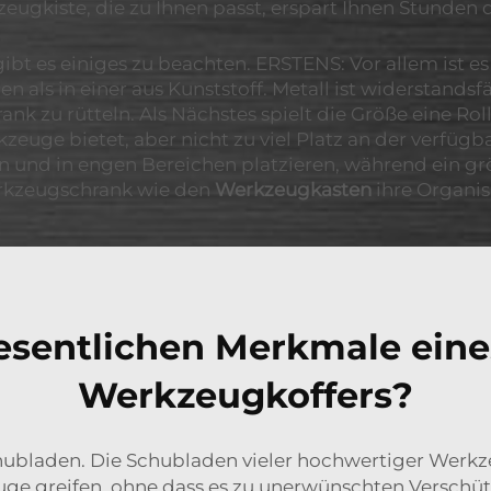
ugkiste, die zu Ihnen passt, erspart Ihnen Stunden d
t es einiges zu beachten. ERSTENS: Vor allem ist es
 als in einer aus Kunststoff. Metall ist widerstandsf
nk zu rütteln. Als Nächstes spielt die Größe eine Ro
zeuge bietet, aber nicht zu viel Platz an der verfügb
en und in engen Bereichen platzieren, während ein
erkzeugschrank wie den
Werkzeugkasten
ihre Organis
esentlichen Merkmale ein
Werkzeugkoffers?
hubladen. Die Schubladen vieler hochwertiger Werkze
euge greifen, ohne dass es zu unerwünschten Versch