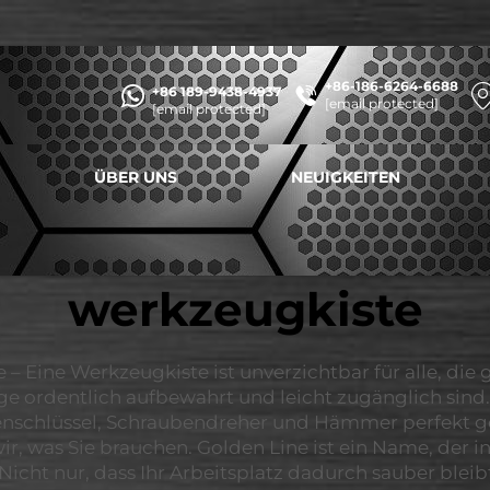
+86-186-6264-6688
+86 189-9438-4937
[email protected]
[email protected]
ÜBER UNS
NEUIGKEITEN
werkzeugkiste
 – Eine Werkzeugkiste ist unverzichtbar für alle, di
ge ordentlich aufbewahrt und leicht zugänglich sind. S
benschlüssel, Schraubendreher und Hämmer perfekt ge
r, was Sie brauchen. Golden Line ist ein Name, der i
 Nicht nur, dass Ihr Arbeitsplatz dadurch sauber bleib