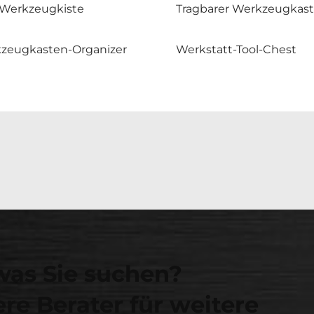
Werkzeugkiste
Tragbarer Werkzeugkas
zeugkasten-Organizer
Werkstatt-Tool-Chest
was Sie suchen?
re Berater für weitere