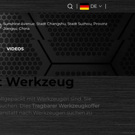
DE
Sunshine Avenue, Stadt Changshu, Stadt Suzhou, Provinz
Jiangsu, China
VIDEOS
t Werkzeug
ollgepackt mit Werkzeugen sind. Sie
 suchen. Dies
Tragbarer Werkzeugkoffer
, anstatt nach Werkzeugen suchen zu