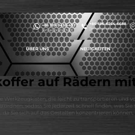
+86-186-6264-6688
+86 189-9438-4937
[email protected]
[email protected]
ÜBER UNS
NEUIGKEITEN
offer auf Rädern mi
 Werkzeugkisten, die leicht zu transportieren und v
u ordnen, sodass Sie jederzeit schnell finden, was Sie
 da Sie sich auf das Gestalten konzentrieren können