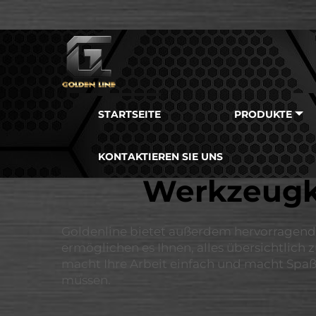
STARTSEITE
PRODUKTE
KONTAKTIEREN SIE UNS
Werkzeugk
Goldenline bietet außerdem hervorragende
ermöglichen es Ihnen, alles übersichtlich z
macht Ihre Arbeit einfach und macht Spaß,
müssen.