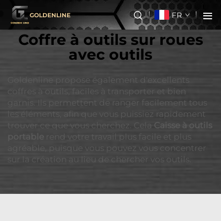
FR
GOLDENLINE
Coffre à outils sur roues
avec outils
Goldenline propose également d'excellents
coffres à outils, faciles à transporter et bien
garnis. Ils permettent de ranger facilement tous
les éléments, afin que vous puissiez rapidement
trouver ce que vous cherchez. Cela
Caisse à outils
portable
rend votre travail plus facile et plus
agréable, puisque vous pouvez vous concentrer
sur la création au lieu de chercher vos outils.