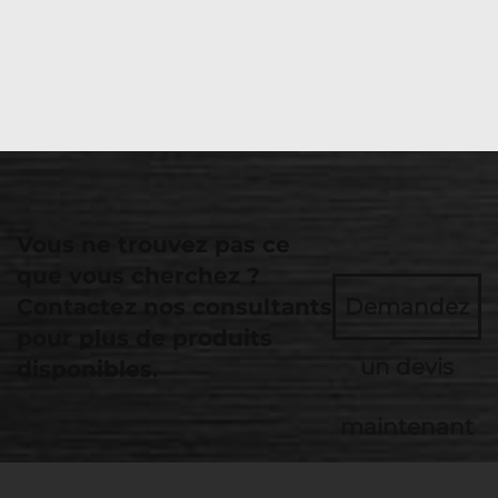
Vous ne trouvez pas ce
que vous cherchez ?
Contactez nos consultants
Demandez
pour plus de produits
un devis
disponibles.
maintenant