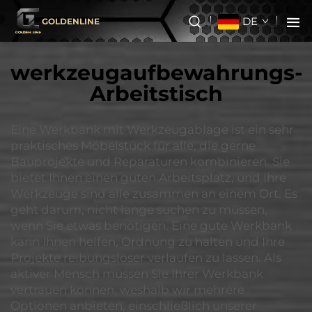
DE
GOLDENLINE
werkzeugaufbewahrungs-
Arbeitstisch
Eine Werkbank mit Werkzeugablage ist ein sehr
praktisches Möbelstück für alle, die gerne
Bauprojekte und Reparaturen kombinieren. Sie
bietet Ihnen einen guten Arbeitsplatz, und Ihre
Werkzeuge sind alle zusammen an einem Ort. Es
geht darum, nicht lange suchen zu müssen,
wenn Sie etwas benötigen. Eine gute Werkbank
kann Ihnen helfen, Ordnung zu halten und Ihre
Projekte reibungsloser verlaufen zu lassen. Als
aktiver Mensch müssen Sie Ihrer Werkbank
vertrauen können, weshalb wir mehrere
Optionen anbieten, einschließlich unserer