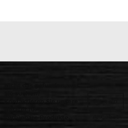
Nicht das gefunden, was
Sie suchen?
Kontaktieren Sie unsere
Jetzt ein
Berater für weitere
Angebot
verfügbare Produkte.