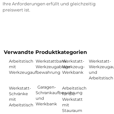
Ihre Anforderungen erfüllt und gleichzeitig
preiswert ist.
Verwandte Produktkategorien
Arbeitstisch
Werkstattbank
Werkstatt-
Werkstatt-
mit
Werkzeugablage
Werkzeug-
Werkzeuga
Werkzeugaufbewahrung
Werkbank
und
Arbeitstisch
Garagen-
Werkstatt-
Arbeitstisch
Schrankaufbewahrung
Schränke
für die
und
mit
Werkstatt
Werkbank
Arbeitstisch
mit
Stauraum