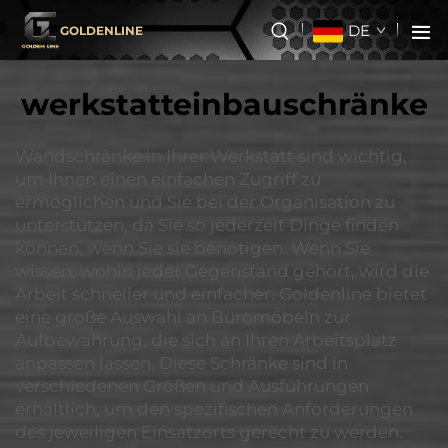
DE
GOLDENLINE
werkstatteinbauschränke
Wandschränke in Ihrer Werkstatt sind wichtig,
um Ihnen einen einfachen Zugriff zu
ermöglichen und Sie bei der Organisation zu
unterstützen, da Sie so jederzeit Dinge finden
können, wenn Sie sie benötigen. Wenn Sie
wissen, wohin jeder Gegenstand gehört, wird die
Arbeit schneller und einfacher. Goldenline bietet
eine große Auswahl an Büromöbeln zur
Aufbewahrung, die sich an Ihren Arbeitsplatz
anpassen lassen. Diese Schränke sind in
verschiedenen Größen und Ausführungen
erhältlich, um den spezifischen Anforderungen
des jeweiligen Einsatzorts gerecht zu werden.