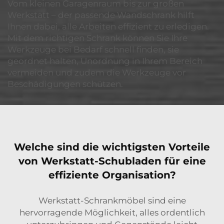
Vom kleinen Garagenraum bis zur großen
Werkstatt – der passende Wandschrank hilft
Ihnen dabei, alle Arbeiten effizient zu erledigen.
Mit dem richtigen Schrank können Sie Ihre
Werkzeuge bei Bedarf schnell finden, sie
geordnet halten, Unordnung in Ihrem Bereich
vermeiden und zudem die Werkzeuge vor
Beschädigungen schützen.
Welche sind die wichtigsten Vorteile
von Werkstatt-Schubladen für eine
effiziente Organisation?
Werkstatt-Schrankmöbel sind eine
hervorragende Möglichkeit, alles ordentlich