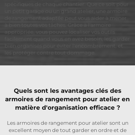
spécifiques de chaque chantier. Que ce soit pour
un petit garage ou un grand atelier, une armoire
de rangement adaptée peut vous aider à mener
à bien toutes vos tâches. Grâce à l'armoire
appropriée, vous pouvez localiser vos outils
facilement quand vous en avez besoin, les garder
bien organisés pour éviter l'encombrement, et
les protéger contre tout dommage.
Quels sont les avantages clés des
armoires de rangement pour atelier en
matière d'organisation efficace ?
Les armoires de rangement pour atelier sont un
excellent moyen de tout garder en ordre et de