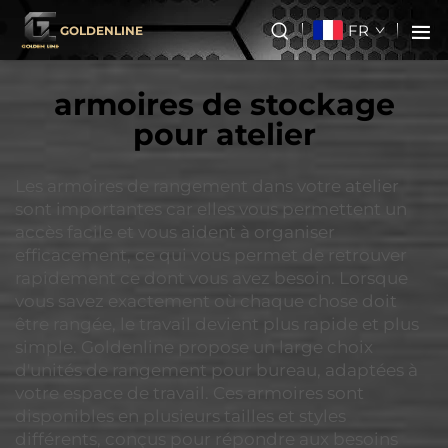
FR
GOLDENLINE
armoires de stockage
pour atelier
Les armoires de rangement dans votre atelier
sont importantes car elles vous permettent un
accès facile et vous aident à organiser
efficacement, ce qui vous permet de retrouver
rapidement ce dont vous avez besoin. Lorsque
vous savez exactement où chaque chose doit
être rangée, le travail devient plus rapide et plus
simple. Goldenline propose un large choix
d'unités de rangement pour bureau, adaptées à
votre espace de travail. Ces armoires sont
disponibles en plusieurs tailles et styles
différents, conçus pour répondre aux besoins