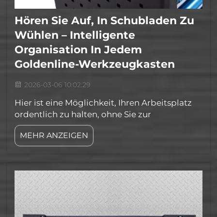
Hören Sie Auf, In Schubladen Zu
Wühlen – Intelligente
Organisation In Jedem
Goldenline-Werkzeugkasten
2026-03-06 10:02:29
Hier ist eine Möglichkeit, Ihren Arbeitsplatz
ordentlich zu halten, ohne Sie zur
Verzweiflung zu treiben. Wenn Ihre
MEHR ANZEIGEN
Schubladen voller Werkzeuge sind, kann es
schwierig sein, das Gewünschte zu finden.
Goldenline bietet genau die richtige Lösung
für Sie. Mit der Goldenline-Werkzeugkiste
befindet sich jedes Werkzeug an seinem
Platz...