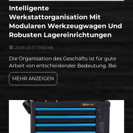
Intelligente
Werkstattorganisation Mit
Modularen Werkzeugwagen Und
Robusten Lagereinrichtungen
2026-01-17 13:52:48
Die Organisation des Geschäfts ist für gute
Arbeit von entscheidender Bedeutung. Bei
Goldenline glauben wir, dass man heute mit
MEHR ANZEIGEN
den richtigen Werkzeugen am richtigen Ort
auch die schwierigsten Fristen übertreffen
kann. Was Ihr Unternehmen von modularen
Werkzeugwagen gewinnen könnte