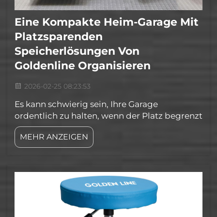
Eine Kompakte Heim-Garage Mit
Platzsparenden
Speicherlösungen Von
Goldenline Organisieren
2026-02-25 08:23:53
Es kann schwierig sein, Ihre Garage
ordentlich zu halten, wenn der Platz begrenzt
ist. Garagen werden häufig zu Abladestellen
MEHR ANZEIGEN
und überlaufen mit Werkzeugen, Spielzeug
und allem anderen, wofür es sonst keinen
Platz gibt. Es ist so leicht, alles einfach
aufstauen zu lassen. Aber nicht, wenn...