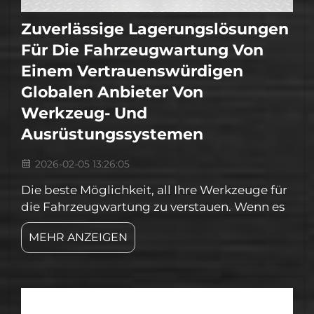
Zuverlässige Lagerungslösungen
Für Die Fahrzeugwartung Von
Einem Vertrauenswürdigen
Globalen Anbieter Von
Werkzeug- Und
Ausrüstungssystemen
2026-02-05 13:26:05
Die beste Möglichkeit, all Ihre Werkzeuge für
die Fahrzeugwartung zu verstauen. Wenn es
um die Pflege von Autos geht, benötigen Sie
MEHR ANZEIGEN
auf jeden Fall eine gute Garage. Sie brauchen
etwas Zuverlässiges, das Ihre Werkzeuge
sicher und übersichtlich aufbewahrt. Falls Sie
auf der Suche nach einer Lösung für die
Fahrzeugwartung sind...