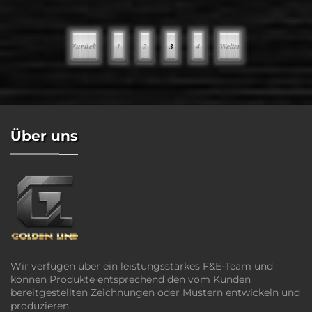
Platz mit modernen Arbeitstationen, um so
viel wie möglich herauszuholen ...
Zurück
1
2
3
4
Weiter
Über uns
Wir verfügen über ein leistungsstarkes F&E-Team und
können Produkte entsprechend den vom Kunden
bereitgestellten Zeichnungen oder Mustern entwickeln und
produzieren.