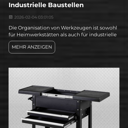
Industrielle Baustellen
2026-02-04 03:01:05
Die Organisation von Werkzeugen ist sowohl
für Heimwerkstätten als auch für industrielle
Baustellen äußerst wichtig. Eine
MEHR ANZEIGEN
übersichtliche und sichere Aufbewahrung
von Werkzeugen erleichtert es allen
Beteiligten, schnell das Gesuchte zu finden.
Goldenline erkennt dies und bietet
professionelle ...