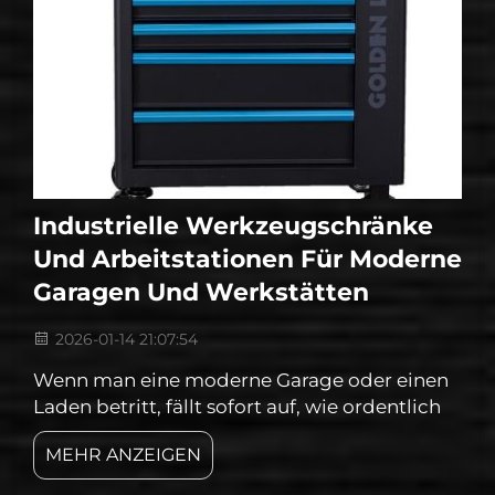
Industrielle Werkzeugschränke
Und Arbeitstationen Für Moderne
Garagen Und Werkstätten
2026-01-14 21:07:54
Wenn man eine moderne Garage oder einen
Laden betritt, fällt sofort auf, wie ordentlich
und aufgeräumt alles wirkt. Industrielle
MEHR ANZEIGEN
Werkzeugschränke und Arbeitstationen
tragen maßgeblich dazu bei. Schaffen von