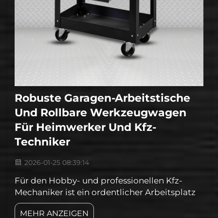
Robuste Garagen-Arbeitstische
Und Rollbare Werkzeugwagen
Für Heimwerker Und Kfz-
Techniker
2026-01-25 08:39:14
Für den Hobby- und professionellen Kfz-
Mechaniker ist ein ordentlicher Arbeitsplatz
entscheidend. Ein stabiler Garagen-
MEHR ANZEIGEN
Arbeitstisch und ein zuverlässiger rollbarer