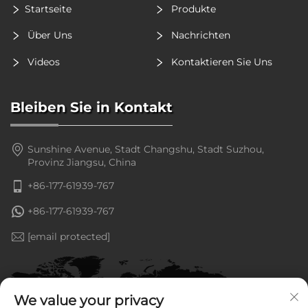
Startseite
Produkte
Über Uns
Nachrichten
Videos
Kontaktieren Sie Uns
Bleiben Sie in Kontakt
Sunshine Avenue, Stadt Changshu, Stadt Suzhou,
Provinz Jiangsu, China
+86-177-61939-767
+86-177-61939-767
[email protected]
We value your privacy