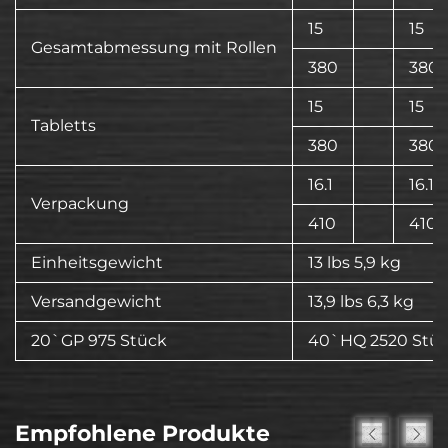
15
15
Gesamtabmessung mit Rollen
380
380
15
15
Tabletts
380
380
16.1
16.1
Verpackung
410
410
Einheitsgewicht
13 lbs 5,9 kg
Versandgewicht
13,9 lbs 6,3 kg
20`GP 975 Stück
40`HQ 2520 Stü
Empfohlene Produkte