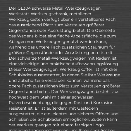
Der GL304 schwarze Metall-Werkzeugwagen,
Werkstatt-Werkzeugschrank, metallener
Werkzeugkasten verfügt über ein verstellbares Fach,
das ausreichend Platz zum Verstauen größerer
Gegenstände oder Ausrüstung bietet. Die Oberseite
des Wagens bildet eine flache Arbeitsfläche, die zum
Ablegen von Werkzeugen genutzt werden kann,
während das untere Fach zusätzlichen Stauraum für
größere Gegenstände oder Ausrüstung bereitstellt.
Der schwarze Metall-Werkzeugwagen mit Rädern ist
eine vielseitige und praktische Aufbewahrungslösung.
Dieser Werkzeugwagen, Werkzeugkoffer, ist mit drei
Schubladen ausgestattet, in denen Sie Ihre Werkzeuge
und Zubehörteile verstauen können, während das
obere Fach zusätzlichen Platz zum Verstauen größerer
Gegenstände bietet. Der Werkzeugwagen besteht aus
hochwertigem Stahl mit einer schwarzen
Pulverbeschichtung, die gegen Rost und Korrosion
resistent ist. Er ist außerdem mit Gasfedern
ausgestattet, die ein leichtes und sicheres Öffnen und
Schließen der Schubladen ermöglichen. Zudem kann
der Werkzeugwagen mit einem farbigen Logo
individuell angepasst werden, um Ihren spezifischen