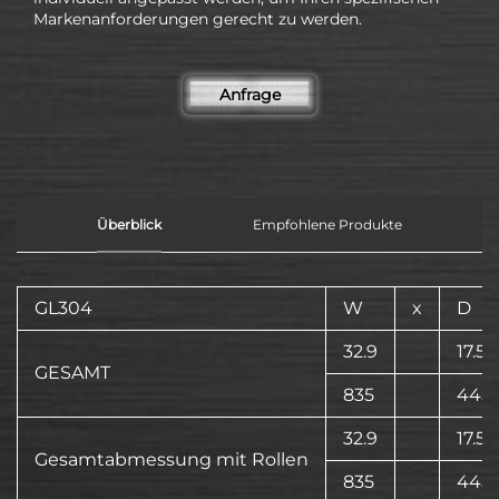
Markenanforderungen gerecht zu werden.
Anfrage
Überblick
Empfohlene Produkte
GL304
W
x
D
32.9
17.5
GESAMT
835
445
32.9
17.5
Gesamtabmessung mit Rollen
835
445