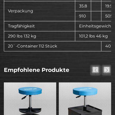
35.8
19.9
Verpackung
910
505
Tragfähigkeit
Einheitsgewicht
290 lbs 132 kg
101,2 lbs 46 kg
20`-Container 112 Stück
40`-
Empfohlene Produkte